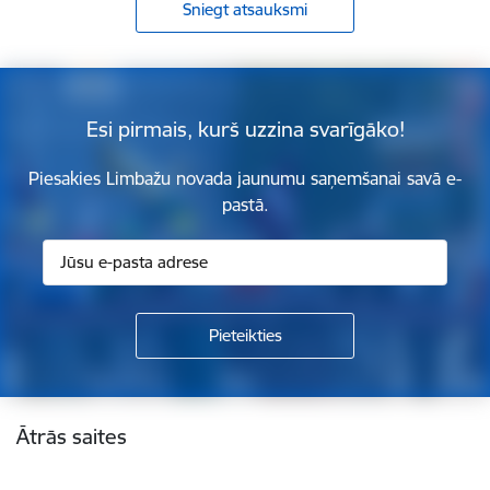
Sniegt atsauksmi
Esi pirmais, kurš uzzina svarīgāko!
Piesakies Limbažu novada jaunumu saņemšanai savā e-
pastā.
Kājene
Ātrās saites