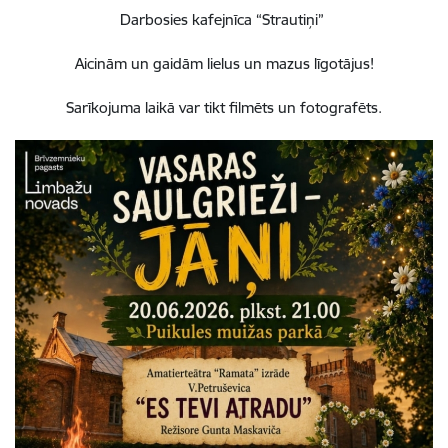
Darbosies kafejnīca “Strautiņi”
Aicinām un gaidām lielus un mazus līgotājus!
Sarīkojuma laikā var tikt filmēts un fotografēts.