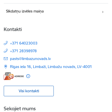
Sīkdatņu izvēles maiņa
Kontakti
+371 64023003
+371 28398978
E-pasts:
pasts@limbazunovads.lv
Rīgas iela 16, Limbaži, Limbažu novads, LV–4001
Visi kontakti
Sekojiet mums