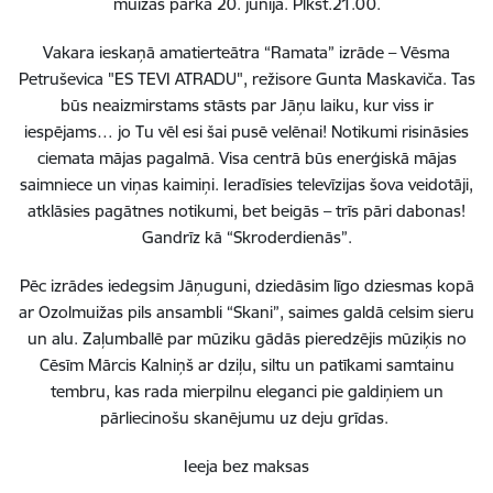
muižas parkā 20. jūnijā. Plkst.21.00.
Vakara ieskaņā amatierteātra “Ramata” izrāde – Vēsma
Petruševica "ES TEVI ATRADU", režisore Gunta Maskaviča. Tas
būs neaizmirstams stāsts par Jāņu laiku, kur viss ir
iespējams… jo Tu vēl esi šai pusē velēnai! Notikumi risināsies
ciemata mājas pagalmā. Visa centrā būs enerģiskā mājas
saimniece un viņas kaimiņi. Ieradīsies televīzijas šova veidotāji,
atklāsies pagātnes notikumi, bet beigās – trīs pāri dabonas!
Gandrīz kā “Skroderdienās”.
Pēc izrādes iedegsim Jāņuguni, dziedāsim līgo dziesmas kopā
ar Ozolmuižas pils ansambli “Skani”, saimes galdā celsim sieru
un alu. Zaļumballē par mūziku gādās pieredzējis mūziķis no
Cēsīm Mārcis Kalniņš ar dziļu, siltu un patīkami samtainu
tembru, kas rada mierpilnu eleganci pie galdiņiem un
pārliecinošu skanējumu uz deju grīdas.
Ieeja bez maksas