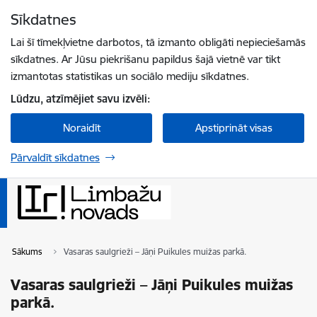
Pāriet uz lapas saturu
Sīkdatnes
Spied
lai meklētu
Enter
Lai šī tīmekļvietne darbotos, tā izmanto obligāti nepieciešamās
sīkdatnes. Ar Jūsu piekrišanu papildus šajā vietnē var tikt
izmantotas statistikas un sociālo mediju sīkdatnes.
Lūdzu, atzīmējiet savu izvēli:
Noraidīt
Apstiprināt visas
Pārvaldīt sīkdatnes
Sākums
Vasaras saulgrieži – Jāņi Puikules muižas parkā.
Vasaras saulgrieži – Jāņi Puikules muižas
parkā.