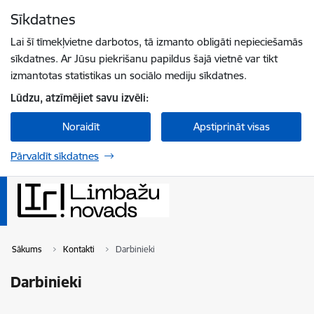
Pāriet uz lapas saturu
Sīkdatnes
Spied
lai meklētu
Enter
Lai šī tīmekļvietne darbotos, tā izmanto obligāti nepieciešamās
sīkdatnes. Ar Jūsu piekrišanu papildus šajā vietnē var tikt
izmantotas statistikas un sociālo mediju sīkdatnes.
Lūdzu, atzīmējiet savu izvēli:
Noraidīt
Apstiprināt visas
Pārvaldīt sīkdatnes
Sākums
Kontakti
Darbinieki
Darbinieki