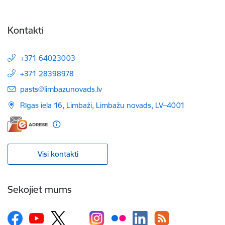
Kontakti
+371 64023003
+371 28398978
E-pasts:
pasts@limbazunovads.lv
Rīgas iela 16, Limbaži, Limbažu novads, LV–4001
Visi kontakti
Sekojiet mums