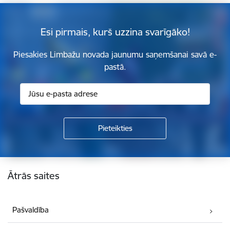
Esi pirmais, kurš uzzina svarīgāko!
Piesakies Limbažu novada jaunumu saņemšanai savā e-
pastā.
Kājene
Ātrās saites
Pašvaldība