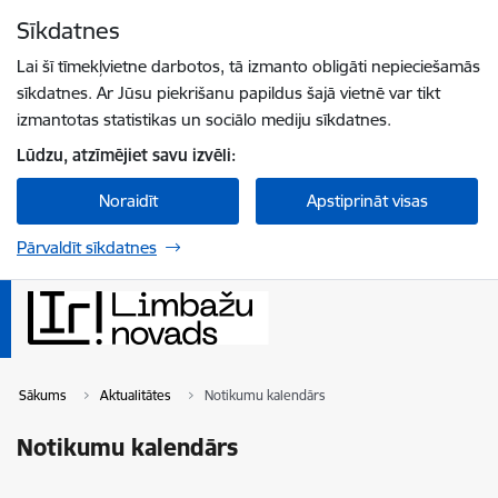
Pāriet uz lapas saturu
Sīkdatnes
Spied
lai meklētu
Enter
Lai šī tīmekļvietne darbotos, tā izmanto obligāti nepieciešamās
sīkdatnes. Ar Jūsu piekrišanu papildus šajā vietnē var tikt
izmantotas statistikas un sociālo mediju sīkdatnes.
Lūdzu, atzīmējiet savu izvēli:
Noraidīt
Apstiprināt visas
Pārvaldīt sīkdatnes
Sākums
Aktualitātes
Notikumu kalendārs
Notikumu kalendārs