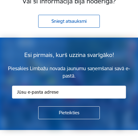
Vai šī informācija bija noderīga?
Sniegt atsauksmi
Esi pirmais, kurš uzzina svarīgāko!
Piesakies Limbažu novada jaunumu saņemšanai savā e-
pastā.
Kājene