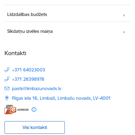
Līdzdalības budžets
Sīkdatņu izvēles maiņa
Kontakti
+371 64023003
+371 28398978
E-pasts:
pasts@limbazunovads.lv
Rīgas iela 16, Limbaži, Limbažu novads, LV–4001
Visi kontakti