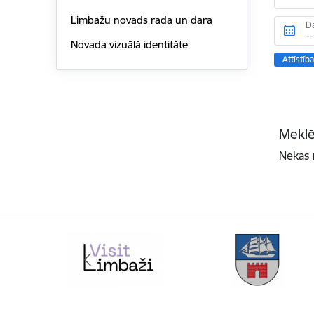
Limbažu novads rada un dara
D
Novada vizuālā identitāte
Attīstīb
Meklē
Nekas 