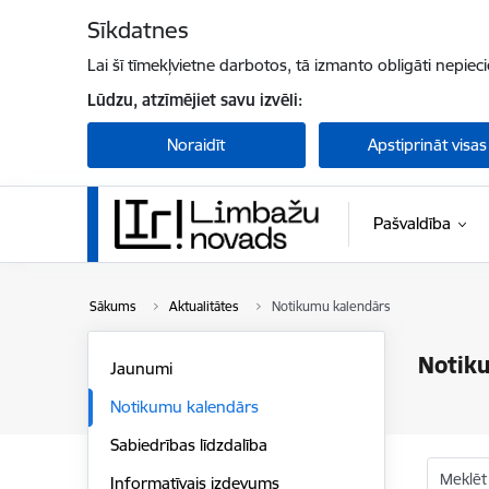
Pāriet uz lapas saturu
Sīkdatnes
Lai šī tīmekļvietne darbotos, tā izmanto obligāti nepiec
Lūdzu, atzīmējiet savu izvēli:
Noraidīt
Apstiprināt visas
Pašvaldība
Sākums
Aktualitātes
Notikumu kalendārs
Notik
Jaunumi
Notikumu kalendārs
Sabiedrības līdzdalība
Meklēt
Informatīvais izdevums