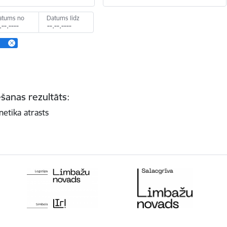
atums no
Datums līdz
a
šanas rezultāts:
netika atrasts