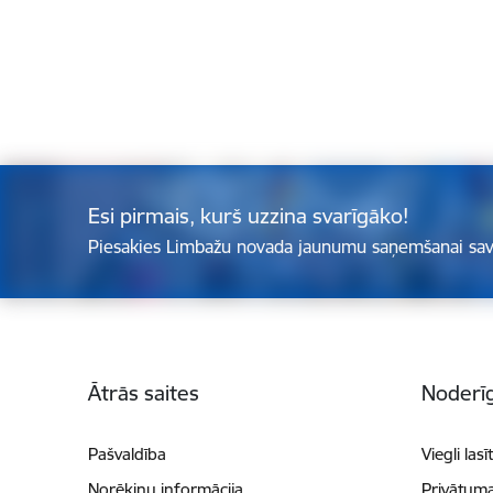
Esi pirmais, kurš uzzina svarīgāko!
Piesakies Limbažu novada jaunumu saņemšanai sav
Kājene
Ātrās saites
Noderīg
Pašvaldība
Viegli lasī
Norēķinu informācija
Privātuma