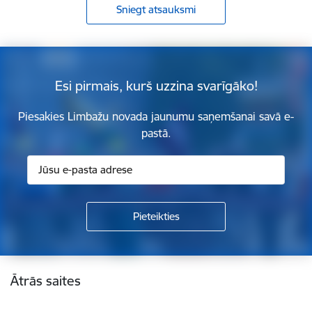
Sniegt atsauksmi
Esi pirmais, kurš uzzina svarīgāko!
Piesakies Limbažu novada jaunumu saņemšanai savā e-
pastā.
Kājene
Ātrās saites