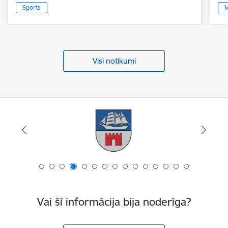
Sports
M
Visi notikumi
Vai šī informācija bija noderīga?