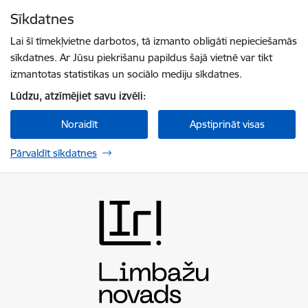
Pāriet uz lapas saturu
Sīkdatnes
Spied
lai meklētu
Enter
Lai šī tīmekļvietne darbotos, tā izmanto obligāti nepieciešamās
sīkdatnes. Ar Jūsu piekrišanu papildus šajā vietnē var tikt
izmantotas statistikas un sociālo mediju sīkdatnes.
Lūdzu, atzīmējiet savu izvēli:
Noraidīt
Apstiprināt visas
Pārvaldīt sīkdatnes
Limbažu novada pašvaldība