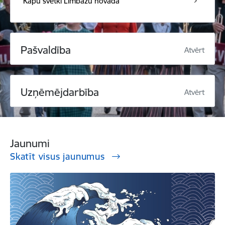
Kapu svētki Limbažu novadā
Pašvaldība
Atvērt
Uzņēmējdarbība
Atvērt
Jaunumi
Skatīt visus jaunumus