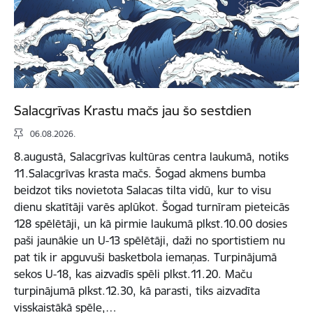
Salacgrīvas Krastu mačs jau šo sestdien
06.08.2026.
8.augustā, Salacgrīvas kultūras centra laukumā, notiks
11.Salacgrīvas krasta mačs. Šogad akmens bumba
beidzot tiks novietota Salacas tilta vidū, kur to visu
dienu skatītāji varēs aplūkot. Šogad turnīram pieteicās
128 spēlētāji, un kā pirmie laukumā plkst.10.00 dosies
paši jaunākie un U-13 spēlētāji, daži no sportistiem nu
pat tik ir apguvuši basketbola iemaņas. Turpinājumā
sekos U-18, kas aizvadīs spēli plkst.11.20. Maču
turpinājumā plkst.12.30, kā parasti, tiks aizvadīta
visskaistākā spēle,…