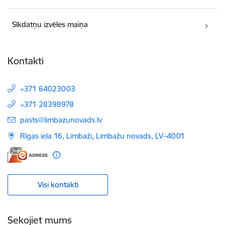
Sīkdatņu izvēles maiņa
Kontakti
+371 64023003
+371 28398978
E-pasts:
pasts@limbazunovads.lv
Rīgas iela 16, Limbaži, Limbažu novads, LV–4001
Visi kontakti
Sekojiet mums