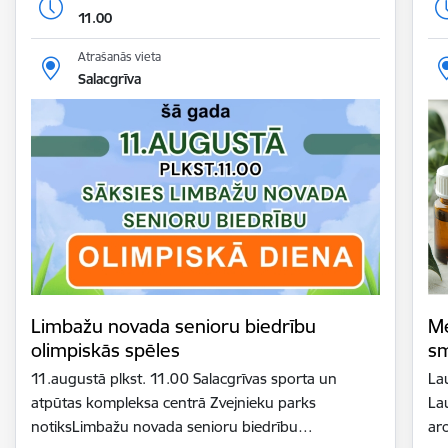
11.00
Atrašanās vieta
Salacgrīva
Limbažu novada senioru biedrību
Me
olimpiskās spēles
sm
11.augustā plkst. 11.00 Salacgrīvas sporta un
La
atpūtas kompleksa centrā Zvejnieku parks
La
notiksLimbažu novada senioru biedrību…
ar