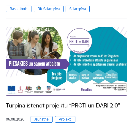
Basketbols
BK Salacgrīva
Salacgrīva
Turpina īstenot projektu “PROTI un DARI 2.0”
06.08.2026.
Jaunatne
Projekti