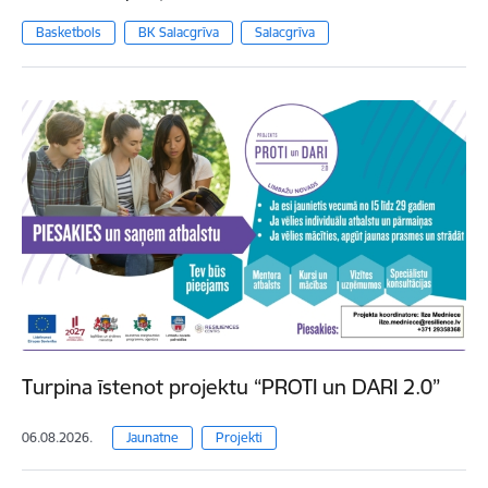
Basketbols
BK Salacgrīva
Salacgrīva
Turpina īstenot projektu “PROTI un DARI 2.0”
06.08.2026.
Jaunatne
Projekti