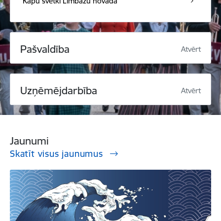
Kapu svētki Limbažu novadā
Pašvaldība
Atvērt
Uzņēmējdarbība
Atvērt
Jaunumi
Skatīt visus jaunumus