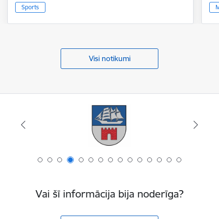
Sports
M
Visi notikumi
Vai šī informācija bija noderīga?