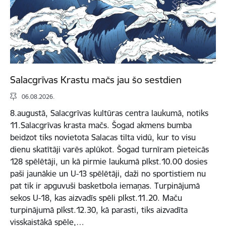
Salacgrīvas Krastu mačs jau šo sestdien
06.08.2026.
8.augustā, Salacgrīvas kultūras centra laukumā, notiks
11.Salacgrīvas krasta mačs. Šogad akmens bumba
beidzot tiks novietota Salacas tilta vidū, kur to visu
dienu skatītāji varēs aplūkot. Šogad turnīram pieteicās
128 spēlētāji, un kā pirmie laukumā plkst.10.00 dosies
paši jaunākie un U-13 spēlētāji, daži no sportistiem nu
pat tik ir apguvuši basketbola iemaņas. Turpinājumā
sekos U-18, kas aizvadīs spēli plkst.11.20. Maču
turpinājumā plkst.12.30, kā parasti, tiks aizvadīta
visskaistākā spēle,…