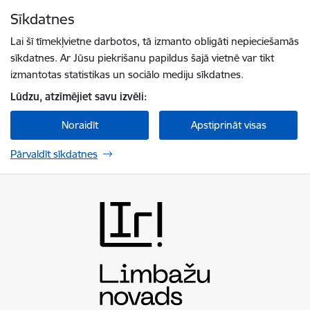
Pāriet uz lapas saturu
Sīkdatnes
Spied
lai meklētu
Enter
Lai šī tīmekļvietne darbotos, tā izmanto obligāti nepieciešamās
sīkdatnes. Ar Jūsu piekrišanu papildus šajā vietnē var tikt
izmantotas statistikas un sociālo mediju sīkdatnes.
Lūdzu, atzīmējiet savu izvēli:
Noraidīt
Apstiprināt visas
Pārvaldīt sīkdatnes
Limbažu novada pašvaldība