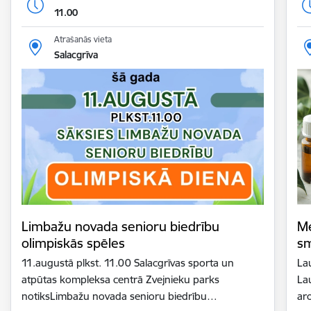
11.00
Atrašanās vieta
Salacgrīva
Limbažu novada senioru biedrību
Me
olimpiskās spēles
sm
11.augustā plkst. 11.00 Salacgrīvas sporta un
La
atpūtas kompleksa centrā Zvejnieku parks
La
notiksLimbažu novada senioru biedrību…
ar