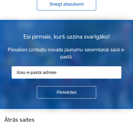
Sniegt atsauksmi
Esi pirmais, kurš uzzina svarīgāko!
Piesakies Limbažu novada jaunumu saņemšanai savā e-
pastā.
Kājene
Ātrās saites