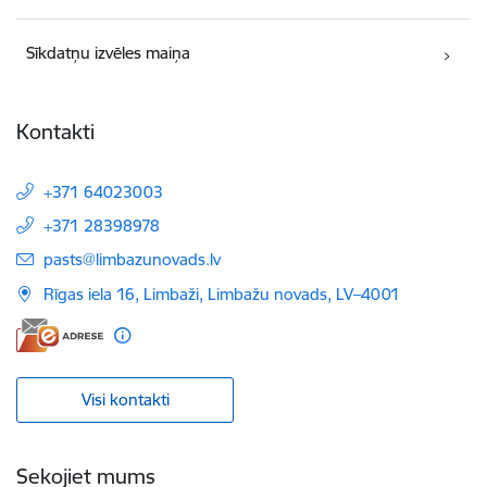
Sīkdatņu izvēles maiņa
Kontakti
+371 64023003
+371 28398978
E-pasts:
pasts@limbazunovads.lv
Rīgas iela 16, Limbaži, Limbažu novads, LV–4001
Visi kontakti
Sekojiet mums