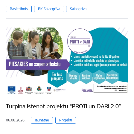
Basketbols
BK Salacgrīva
Salacgrīva
Turpina īstenot projektu “PROTI un DARI 2.0”
06.08.2026.
Jaunatne
Projekti