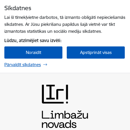
Pāriet uz lapas saturu
Sīkdatnes
Spied
lai meklētu
Enter
Lai šī tīmekļvietne darbotos, tā izmanto obligāti nepieciešamās
sīkdatnes. Ar Jūsu piekrišanu papildus šajā vietnē var tikt
izmantotas statistikas un sociālo mediju sīkdatnes.
Lūdzu, atzīmējiet savu izvēli:
Noraidīt
Apstiprināt visas
Pārvaldīt sīkdatnes
Limbažu novada pašvaldība