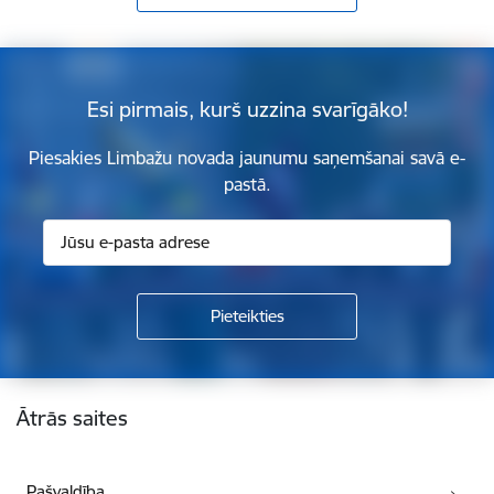
Esi pirmais, kurš uzzina svarīgāko!
Piesakies Limbažu novada jaunumu saņemšanai savā e-
pastā.
Kājene
Ātrās saites
Pašvaldība