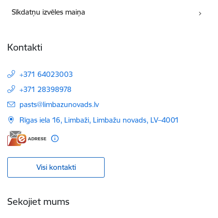
Sīkdatņu izvēles maiņa
Kontakti
+371 64023003
+371 28398978
E-pasts:
pasts@limbazunovads.lv
Rīgas iela 16, Limbaži, Limbažu novads, LV–4001
Visi kontakti
Sekojiet mums