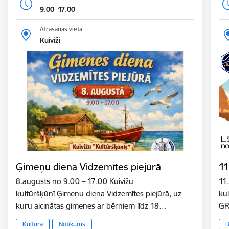
9.00–17.00
Atrašanās vieta
Kuiviži
Ģimeņu diena Vidzemītes piejūrā
11
8.augusts no 9.00 – 17.00 Kuivižu
11
kultūršķūnī Ģimeņu diena Vidzemītes piejūrā, uz
ku
kuru aicinātas ģimenes ar bērniem līdz 18…
GR
Kultūra
Notikums
B