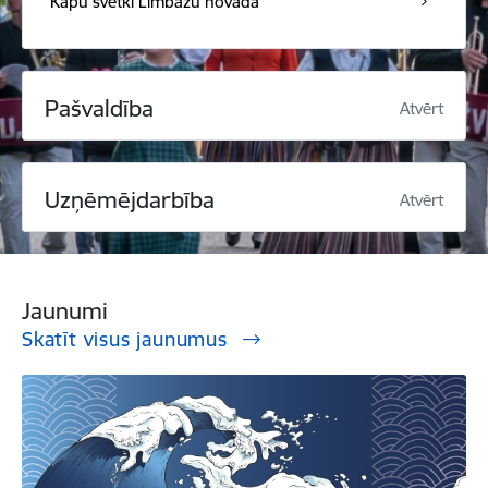
Kapu svētki Limbažu novadā
Pašvaldība
Atvērt
Uzņēmējdarbība
Atvērt
Jaunumi
Skatīt visus jaunumus