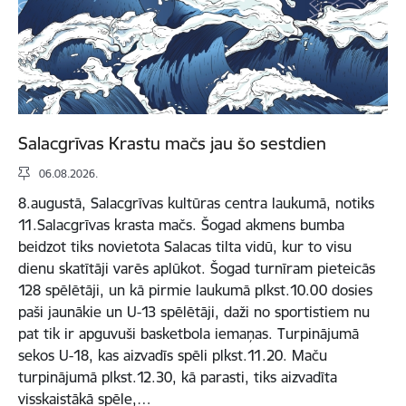
Salacgrīvas Krastu mačs jau šo sestdien
06.08.2026.
8.augustā, Salacgrīvas kultūras centra laukumā, notiks
11.Salacgrīvas krasta mačs. Šogad akmens bumba
beidzot tiks novietota Salacas tilta vidū, kur to visu
dienu skatītāji varēs aplūkot. Šogad turnīram pieteicās
128 spēlētāji, un kā pirmie laukumā plkst.10.00 dosies
paši jaunākie un U-13 spēlētāji, daži no sportistiem nu
pat tik ir apguvuši basketbola iemaņas. Turpinājumā
sekos U-18, kas aizvadīs spēli plkst.11.20. Maču
turpinājumā plkst.12.30, kā parasti, tiks aizvadīta
visskaistākā spēle,…