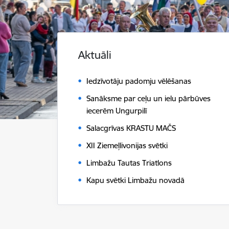
Aktuāli
Iedzīvotāju padomju vēlēšanas
Sanāksme par ceļu un ielu pārbūves
iecerēm Ungurpilī
Salacgrīvas KRASTU MAČS
XII Ziemeļlivonijas svētki
Limbažu Tautas Triatlons
Kapu svētki Limbažu novadā