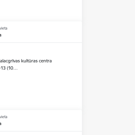
vieta
a
alacgrīvas kultūras centra
-13 (10…
vieta
a