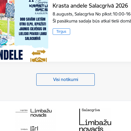
Krasta andele Salacgrīvā 2026
8.augusts, Salacgrīva No plkst.10:00-16
Šī pasākuma sadaļa būs atkal tieši do
Tirgus
Visi notikumi