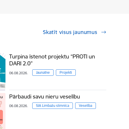
Skatīt visus jaunumus
Turpina īstenot projektu “PROTI un
DARI 2.0”
Jaunatne
Projekti
06.08.2026.
Pārbaudi savu nieru veselību
SIA Limbažu slimnīca
Veselība
06.08.2026.