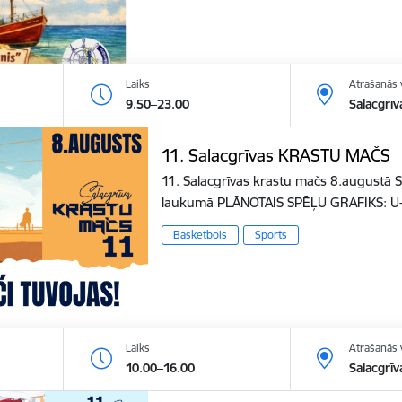
Laiks
Atrašanās 
9.50–23.00
Salacgrīv
11. Salacgrīvas KRASTU MAČS
11. Salacgrīvas krastu mačs 8.augustā S
laukumā PLĀNOTAIS SPĒĻU GRAFIKS: U
Basketbols
Sports
Laiks
Atrašanās 
10.00–16.00
Salacgrīv