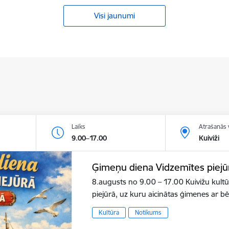
Visi jaunumi
Laiks
Atrašanās 
9.00–17.00
Kuiviži
Ģimeņu diena Vidzemītes piejū
8.augusts no 9.00 – 17.00 Kuivižu kult
piejūrā, uz kuru aicinātas ģimenes ar b
Kultūra
Notikums