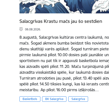
Salacgrīvas Krastu mačs jau šo sestdien
06.08.2026.
8.augustā, Salacgrīvas kultūras centra laukumā, not
mačs. Šogad akmens bumba beidzot tiks novietota Sa
dienu skatītāji varēs aplūkot. Šogad turnīram pietei
pirmie laukumā plkst.10.00 dosies paši jaunākie un 
sportistiem nu pat tik ir apguvuši basketbola iema
kas aizvadīs spēli plkst.11.20. Maču turpinājumā plk
aizvadīta visskaistākā spēle, kur laukumā dosies d
Turnīram atrodoties jau pusē, plkst.13.40 spēli aizva
spēlē plkst.14.50 tiksies kungi, kas kā ierasts centī
meistarību. Ap plkst.16:00 pirms izšķirošās…
Basketbols
BK Salacgrīva
Salacgrīva