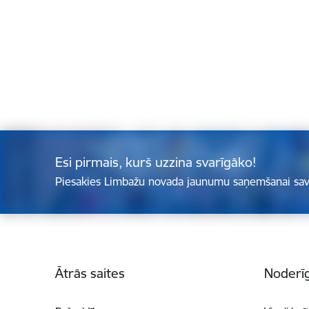
Esi pirmais, kurš uzzina svarīgāko!
Piesakies Limbažu novada jaunumu saņemšanai sav
Kājene
Ātrās saites
Noderīg