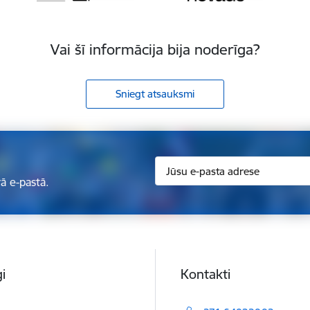
Vai šī informācija bija noderīga?
Sniegt atsauksmi
ā e-pastā.
i
Kontakti