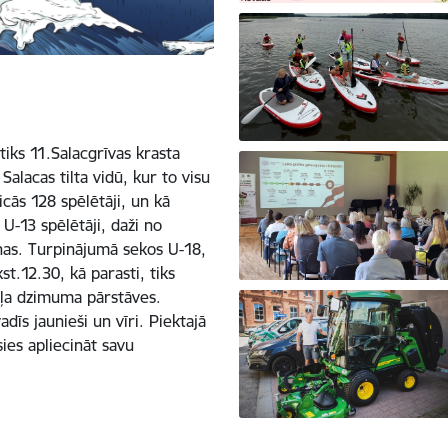
iks 11.Salacgrīvas krasta
lacas tilta vidū, kur to visu
cās 128 spēlētāji, un kā
U-13 spēlētāji, daži no
ņas. Turpinājumā sekos U-18,
st.12.30, kā parasti, tiks
aiļa dzimuma pārstāves.
dīs jaunieši un vīri. Piektajā
sies apliecināt savu