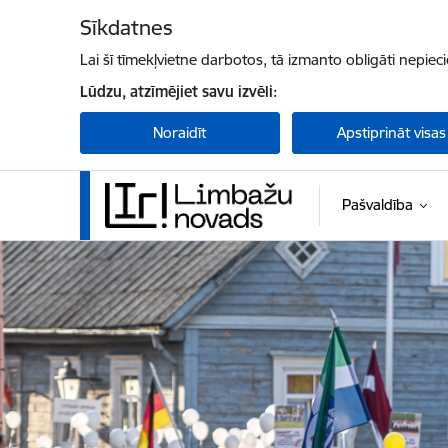
Pāriet uz lapas saturu
Sīkdatnes
Lai šī tīmekļvietne darbotos, tā izmanto obligāti nepiec
Lūdzu, atzīmējiet savu izvēli:
Noraidīt
Apstiprināt visas
Pašvaldība
Limbažu novada pašvaldība