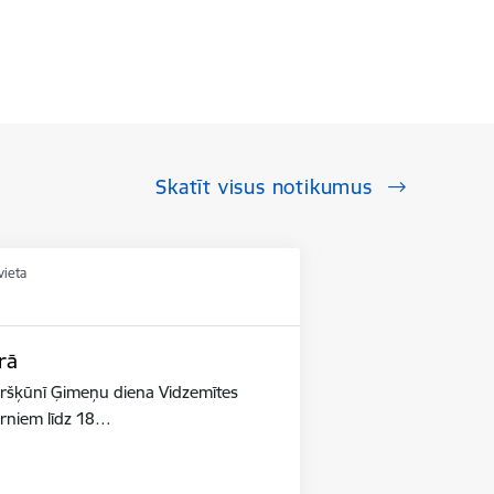
Skatīt visus notikumus
vieta
rā
ūršķūnī Ģimeņu diena Vidzemītes
ērniem līdz 18…