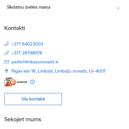
Sīkdatņu izvēles maiņa
Kontakti
+371 64023003
+371 28398978
E-pasts:
pasts@limbazunovads.lv
Rīgas iela 16, Limbaži, Limbažu novads, LV–4001
Visi kontakti
Sekojiet mums