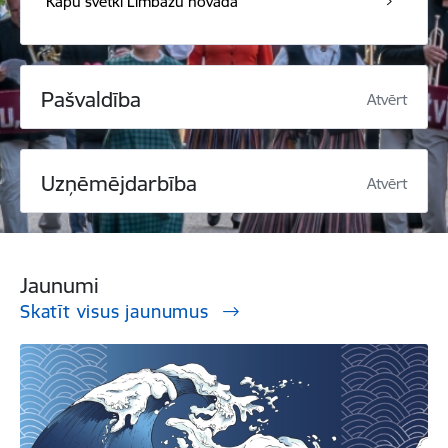
Kapu svētki Limbažu novadā
Pašvaldība
Atvērt
Uzņēmējdarbība
Atvērt
Jaunumi
Skatīt visus jaunumus