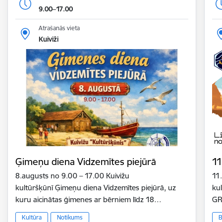
9.00–17.00
Atrašanās vieta
Kuiviži
Ģimeņu diena Vidzemītes piejūrā
11
8.augusts no 9.00 – 17.00 Kuivižu
11
kultūršķūnī Ģimeņu diena Vidzemītes piejūrā, uz
ku
kuru aicinātas ģimenes ar bērniem līdz 18…
GR
Kultūra
Notikums
B