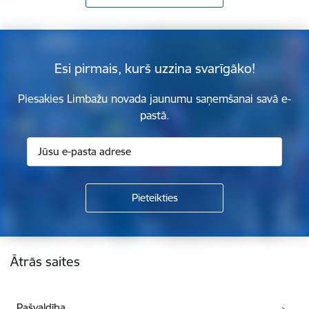
Esi pirmais, kurš uzzina svarīgāko!
Piesakies Limbažu novada jaunumu saņemšanai savā e-
pastā.
Kājene
Ātrās saites
Pašvaldība