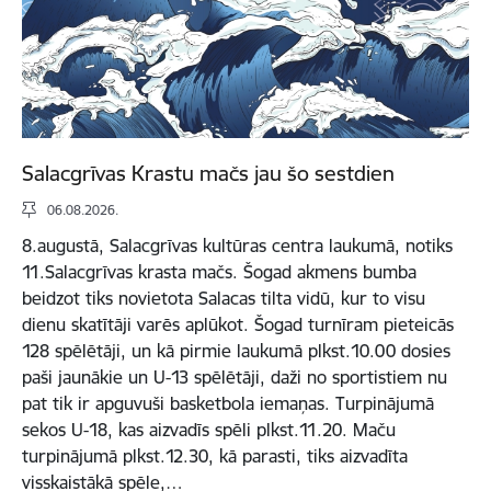
Salacgrīvas Krastu mačs jau šo sestdien
06.08.2026.
8.augustā, Salacgrīvas kultūras centra laukumā, notiks
11.Salacgrīvas krasta mačs. Šogad akmens bumba
beidzot tiks novietota Salacas tilta vidū, kur to visu
dienu skatītāji varēs aplūkot. Šogad turnīram pieteicās
128 spēlētāji, un kā pirmie laukumā plkst.10.00 dosies
paši jaunākie un U-13 spēlētāji, daži no sportistiem nu
pat tik ir apguvuši basketbola iemaņas. Turpinājumā
sekos U-18, kas aizvadīs spēli plkst.11.20. Maču
turpinājumā plkst.12.30, kā parasti, tiks aizvadīta
visskaistākā spēle,…