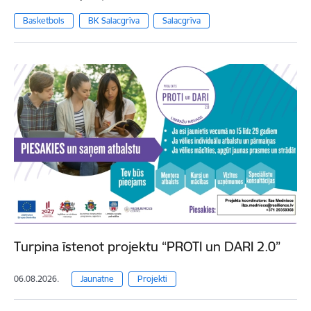
Basketbols
BK Salacgrīva
Salacgrīva
Turpina īstenot projektu “PROTI un DARI 2.0”
06.08.2026.
Jaunatne
Projekti