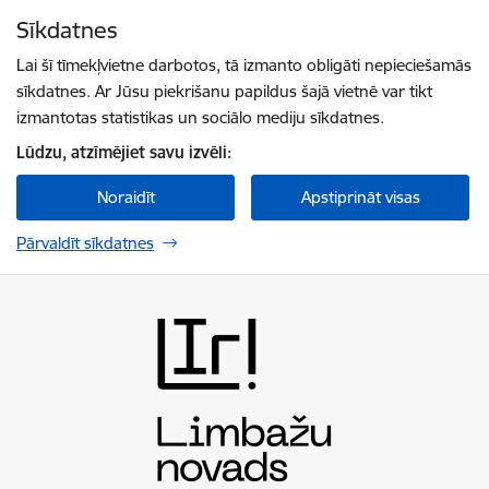
Pāriet uz lapas saturu
Sīkdatnes
Spied
lai meklētu
Enter
Lai šī tīmekļvietne darbotos, tā izmanto obligāti nepieciešamās
sīkdatnes. Ar Jūsu piekrišanu papildus šajā vietnē var tikt
izmantotas statistikas un sociālo mediju sīkdatnes.
Lūdzu, atzīmējiet savu izvēli:
Noraidīt
Apstiprināt visas
Pārvaldīt sīkdatnes
Limbažu novada pašvaldība