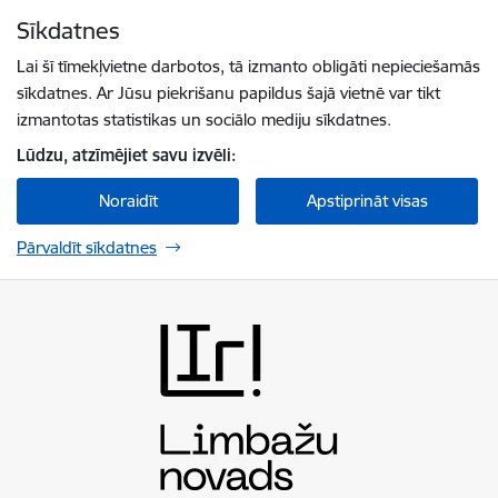
Pāriet uz lapas saturu
Sīkdatnes
Spied
lai meklētu
Enter
Lai šī tīmekļvietne darbotos, tā izmanto obligāti nepieciešamās
sīkdatnes. Ar Jūsu piekrišanu papildus šajā vietnē var tikt
izmantotas statistikas un sociālo mediju sīkdatnes.
Lūdzu, atzīmējiet savu izvēli:
Noraidīt
Apstiprināt visas
Pārvaldīt sīkdatnes
Limbažu novada pašvaldība