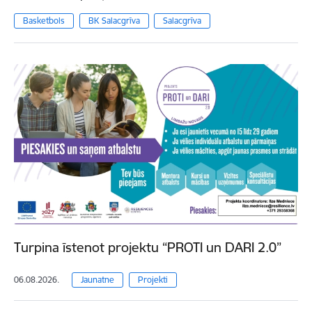
Basketbols
BK Salacgrīva
Salacgrīva
Turpina īstenot projektu “PROTI un DARI 2.0”
06.08.2026.
Jaunatne
Projekti