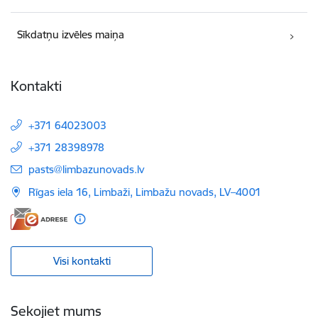
Sīkdatņu izvēles maiņa
Kontakti
+371 64023003
+371 28398978
E-pasts:
pasts@limbazunovads.lv
Rīgas iela 16, Limbaži, Limbažu novads, LV–4001
Visi kontakti
Sekojiet mums