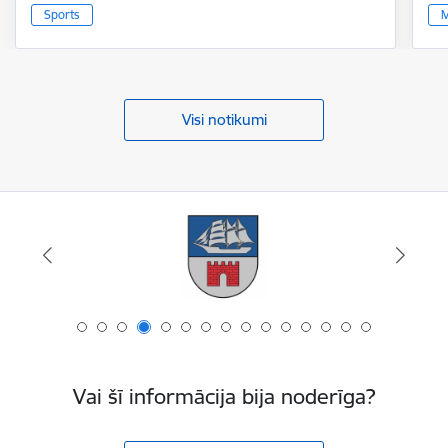
Sports
M
Visi notikumi
Vai šī informācija bija noderīga?