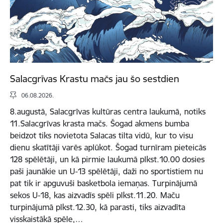
Salacgrīvas Krastu mačs jau šo sestdien
06.08.2026.
8.augustā, Salacgrīvas kultūras centra laukumā, notiks
11.Salacgrīvas krasta mačs. Šogad akmens bumba
beidzot tiks novietota Salacas tilta vidū, kur to visu
dienu skatītāji varēs aplūkot. Šogad turnīram pieteicās
128 spēlētāji, un kā pirmie laukumā plkst.10.00 dosies
paši jaunākie un U-13 spēlētāji, daži no sportistiem nu
pat tik ir apguvuši basketbola iemaņas. Turpinājumā
sekos U-18, kas aizvadīs spēli plkst.11.20. Maču
turpinājumā plkst.12.30, kā parasti, tiks aizvadīta
visskaistākā spēle,…