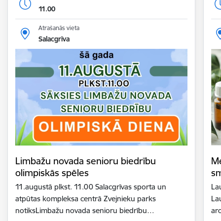
11.00
Atrašanās vieta
Salacgrīva
Limbažu novada senioru biedrību
Me
olimpiskās spēles
sm
11.augustā plkst. 11.00 Salacgrīvas sporta un
La
atpūtas kompleksa centrā Zvejnieku parks
La
notiksLimbažu novada senioru biedrību…
ar