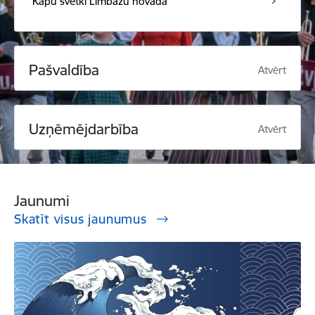
Kapu svētki Limbažu novadā
Pašvaldība
Atvērt
Uzņēmējdarbība
Atvērt
Jaunumi
Skatīt visus jaunumus