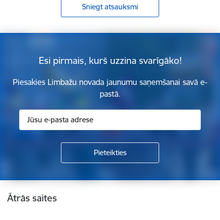
Sniegt atsauksmi
Esi pirmais, kurš uzzina svarīgāko!
Piesakies Limbažu novada jaunumu saņemšanai savā e-
pastā.
Kājene
Ātrās saites