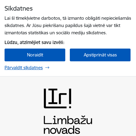
Pāriet uz lapas saturu
Sīkdatnes
Spied
lai meklētu
Enter
Lai šī tīmekļvietne darbotos, tā izmanto obligāti nepieciešamās
sīkdatnes. Ar Jūsu piekrišanu papildus šajā vietnē var tikt
izmantotas statistikas un sociālo mediju sīkdatnes.
Lūdzu, atzīmējiet savu izvēli:
Noraidīt
Apstiprināt visas
Pārvaldīt sīkdatnes
Limbažu novada pašvaldība