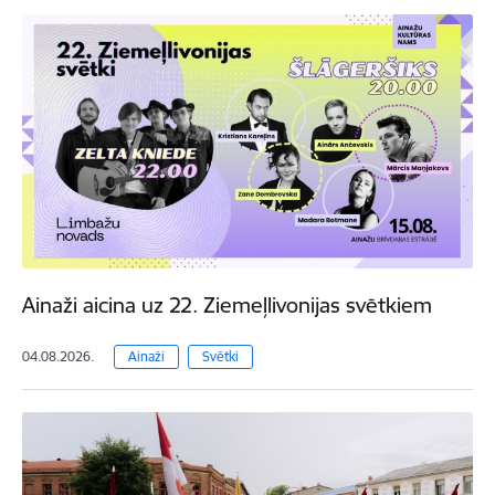
Ainaži aicina uz 22. Ziemeļlivonijas svētkiem
04.08.2026.
Ainaži
Svētki