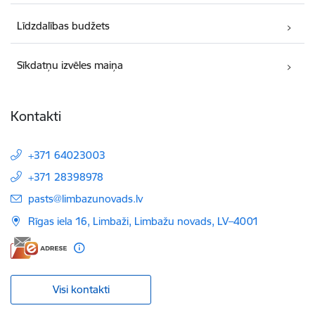
Līdzdalības budžets
Sīkdatņu izvēles maiņa
Kontakti
+371 64023003
+371 28398978
E-pasts:
pasts@limbazunovads.lv
Rīgas iela 16, Limbaži, Limbažu novads, LV–4001
Visi kontakti