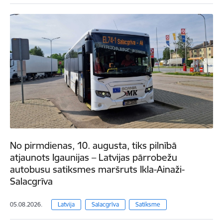
No pirmdienas, 10. augusta, tiks pilnībā
atjaunots Igaunijas – Latvijas pārrobežu
autobusu satiksmes maršruts Ikla-Ainaži-
Salacgrīva
05.08.2026.
Latvija
Salacgrīva
Satiksme