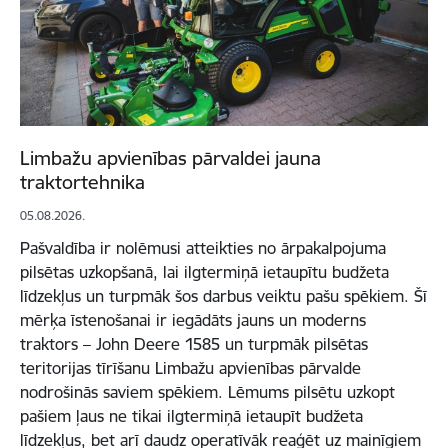
Limbažu apvienības pārvaldei jauna
traktortehnika
05.08.2026.
Pašvaldība ir nolēmusi atteikties no ārpakalpojuma
pilsētas uzkopšanā, lai ilgtermiņā ietaupītu budžeta
līdzekļus un turpmāk šos darbus veiktu pašu spēkiem. Šī
mērķa īstenošanai ir iegādāts jauns un moderns
traktors – John Deere 1585 un turpmāk pilsētas
teritorijas tīrīšanu Limbažu apvienības pārvalde
nodrošinās saviem spēkiem. Lēmums pilsētu uzkopt
pašiem ļaus ne tikai ilgtermiņā ietaupīt budžeta
līdzekļus, bet arī daudz operatīvāk reaģēt uz mainīgiem