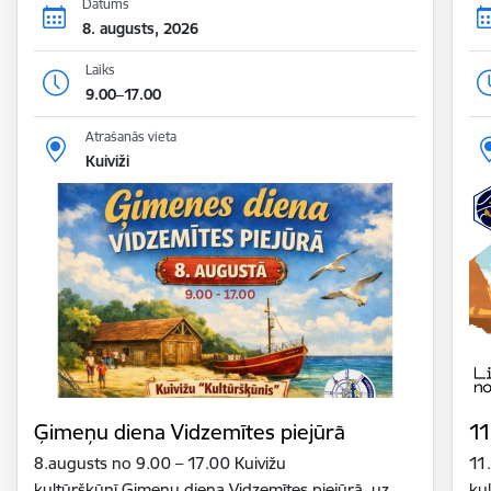
Datums
8. augusts, 2026
Laiks
9.00–17.00
Atrašanās vieta
Kuiviži
Ģimeņu diena Vidzemītes piejūrā
11
8.augusts no 9.00 – 17.00 Kuivižu
11
kultūršķūnī Ģimeņu diena Vidzemītes piejūrā, uz
ku