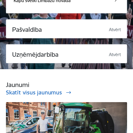
Kapu svētki Limbažu novadā
Pašvaldība
Atvērt
Uzņēmējdarbība
Atvērt
Jaunumi
Skatīt visus jaunumus