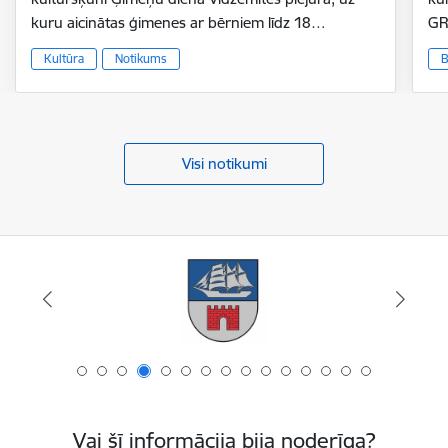
kuru aicinātas ģimenes ar bērniem līdz 18…
GR
Kultūra
Notikums
B
Visi notikumi
Vai šī informācija bija noderīga?