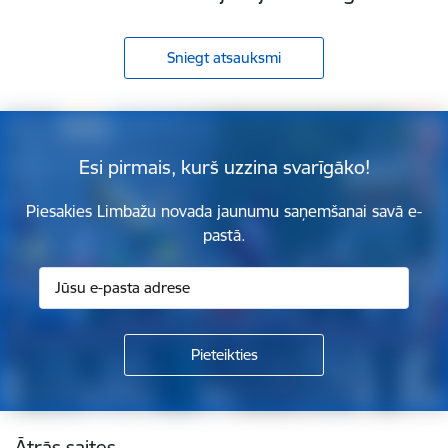
Sniegt atsauksmi
Esi pirmais, kurš uzzina svarīgāko!
Piesakies Limbažu novada jaunumu saņemšanai savā e-
pastā.
Kājene
Ātrās saites