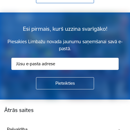
Esi pirmais, kurš uzzina svarīgāko!
Piesakies Limbažu novada jaunumu saņemšanai savā e-
pastā.
Kājene
Ātrās saites
Pašvaldība