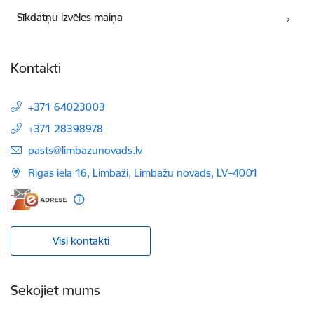
Sīkdatņu izvēles maiņa
Kontakti
+371 64023003
+371 28398978
E-pasts:
pasts@limbazunovads.lv
Rīgas iela 16, Limbaži, Limbažu novads, LV–4001
Visi kontakti
Sekojiet mums