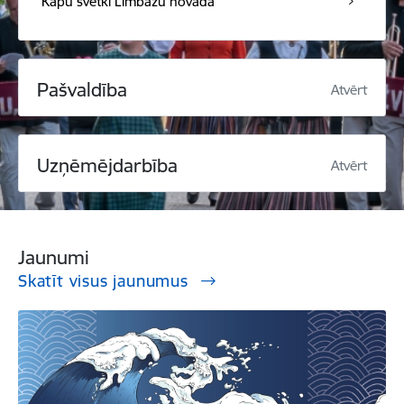
Kapu svētki Limbažu novadā
Pašvaldība
Atvērt
Uzņēmējdarbība
Atvērt
Jaunumi
Skatīt visus jaunumus