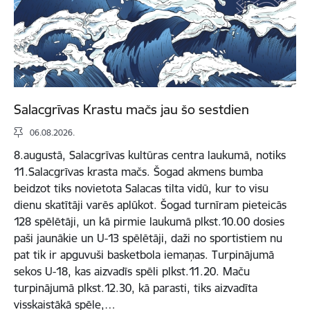
Salacgrīvas Krastu mačs jau šo sestdien
06.08.2026.
8.augustā, Salacgrīvas kultūras centra laukumā, notiks
11.Salacgrīvas krasta mačs. Šogad akmens bumba
beidzot tiks novietota Salacas tilta vidū, kur to visu
dienu skatītāji varēs aplūkot. Šogad turnīram pieteicās
128 spēlētāji, un kā pirmie laukumā plkst.10.00 dosies
paši jaunākie un U-13 spēlētāji, daži no sportistiem nu
pat tik ir apguvuši basketbola iemaņas. Turpinājumā
sekos U-18, kas aizvadīs spēli plkst.11.20. Maču
turpinājumā plkst.12.30, kā parasti, tiks aizvadīta
visskaistākā spēle,…