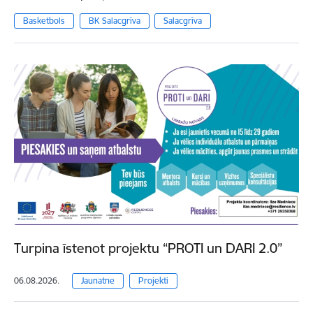
Basketbols
BK Salacgrīva
Salacgrīva
Turpina īstenot projektu “PROTI un DARI 2.0”
06.08.2026.
Jaunatne
Projekti