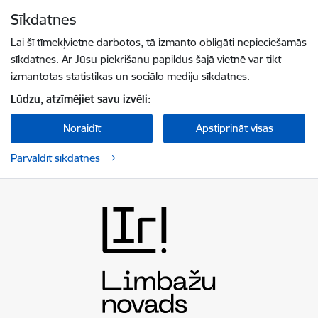
Pāriet uz lapas saturu
Sīkdatnes
Spied
lai meklētu
Enter
Lai šī tīmekļvietne darbotos, tā izmanto obligāti nepieciešamās
sīkdatnes. Ar Jūsu piekrišanu papildus šajā vietnē var tikt
izmantotas statistikas un sociālo mediju sīkdatnes.
Lūdzu, atzīmējiet savu izvēli:
Noraidīt
Apstiprināt visas
Pārvaldīt sīkdatnes
Limbažu novada pašvaldība