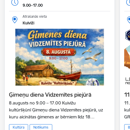
9.00–17.00
Atrašanās vieta
Kuiviži
Ģimeņu diena Vidzemītes piejūrā
11
8.augusts no 9.00 – 17.00 Kuivižu
11
kultūršķūnī Ģimeņu diena Vidzemītes piejūrā, uz
ku
kuru aicinātas ģimenes ar bērniem līdz 18…
GR
Kultūra
Notikums
B