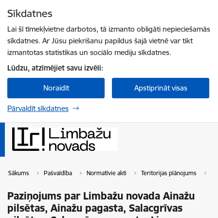
Pāriet uz lapas saturu
Sīkdatnes
Spied
lai meklētu
Enter
Lai šī tīmekļvietne darbotos, tā izmanto obligāti nepieciešamās
sīkdatnes. Ar Jūsu piekrišanu papildus šajā vietnē var tikt
izmantotas statistikas un sociālo mediju sīkdatnes.
Lūdzu, atzīmējiet savu izvēli:
Noraidīt
Apstiprināt visas
Pārvaldīt sīkdatnes
Sākums
Pašvaldība
Normatīvie akti
Teritorijas plānojums
Pa
Paziņojums par Limbažu novada Ainažu
pilsētas, Ainažu pagasta, Salacgrīvas