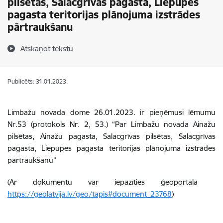
pilsētas, Salacgrīvas pagasta, Liepupes
pagasta teritorijas plānojuma izstrādes
pārtraukšanu
Atskaņot tekstu
Publicēts: 31.01.2023.
Limbažu novada dome 26.01.2023. ir pieņēmusi lēmumu
Nr.53 (protokols Nr
. 2, 53.)
“
Par Limbažu novada Ainažu
pilsētas, Ainažu pagasta, Salacgrīvas pilsētas, Salacgrīvas
pagasta, Liepupes pagasta teritorijas plānojuma izstrādes
pārtraukšanu”
(Ar dokumentu var iepazīties ģeoportālā
https://geolatvija.lv/geo/tapis#document_23768
)