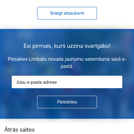
Sniegt atsauksmi
Esi pirmais, kurš uzzina svarīgāko!
Piesakies Limbažu novada jaunumu saņemšanai savā e-
pastā.
Kājene
Ātrās saites