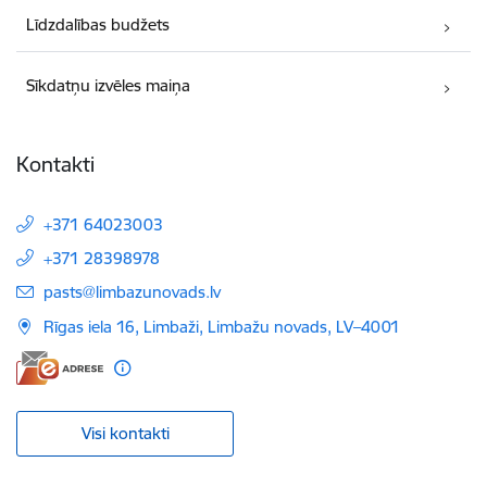
Līdzdalības budžets
Sīkdatņu izvēles maiņa
Kontakti
+371 64023003
+371 28398978
E-pasts:
pasts@limbazunovads.lv
Rīgas iela 16, Limbaži, Limbažu novads, LV–4001
Visi kontakti