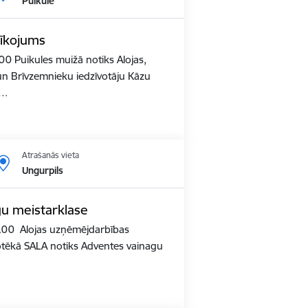
Puikule
rīkojums
00 Puikules muižā notiks Alojas,
 un Brīvzemnieku iedzīvotāju Kāzu
 …
Atrašanās vieta
Ungurpils
u meistarklase
2.00 Alojas uzņēmējdarbības
iotēkā SALA notiks Adventes vainagu