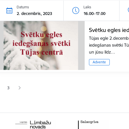
Datums
Laiks
2. decembris, 2023
16.00–17.00
Svētku egles ie
Tūjas egle 2.decembr
iedegšanas svētki Tū
un jūsu līdz…
Advente
ana
3
jā lapa
pa
Lapa