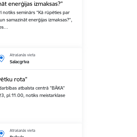
āt enerģijas izmaksas?”
 notiks seminārs “Kā rūpēties par
un samazināt enerģijas izmaksas?”,
ties…
Atrašanās vieta
Salacgrīva
vētku rota”
darbības atbalsta centrā "BĀKA"
023, pl.11.00, notiks meistarklase
Atrašanās vieta