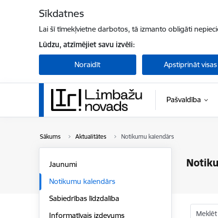
Pāriet uz lapas saturu
Sīkdatnes
Lai šī tīmekļvietne darbotos, tā izmanto obligāti nepiec
Lūdzu, atzīmējiet savu izvēli:
Noraidīt
Apstiprināt visas
Pašvaldība
Sākums
Aktualitātes
Notikumu kalendārs
Notik
Jaunumi
Notikumu kalendārs
Sabiedrības līdzdalība
Meklēt
Informatīvais izdevums