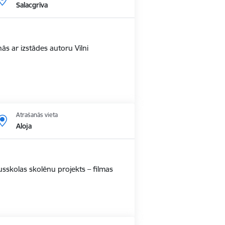
Salacgrīva
ās ar izstādes autoru Vilni
Atrašanās vieta
Aloja
usskolas skolēnu projekts – filmas