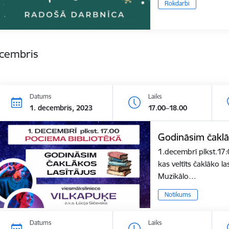
Rokdarbi
ecembris
Datums
Laiks
1. decembris, 2023
17.00–18.00
Godināsim čaklāk
1.decembrī plkst.17
kas veltīts čaklāko l
Muzikālo…
Notikums
Datums
Laiks