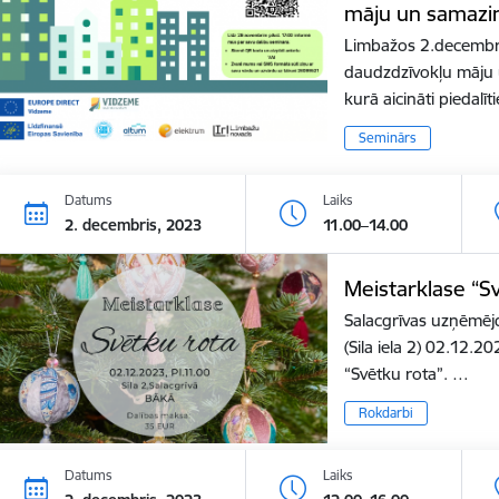
māju un samazin
Limbažos 2.decembrī
daudzdzīvokļu māju 
kurā aicināti piedalī
Seminārs
Datums
Laiks
2. decembris, 2023
11.00–14.00
Meistarklase “S
Salacgrīvas uzņēmēj
(Sila iela 2) 02.12.2
“Svētku rota”. …
Rokdarbi
Datums
Laiks