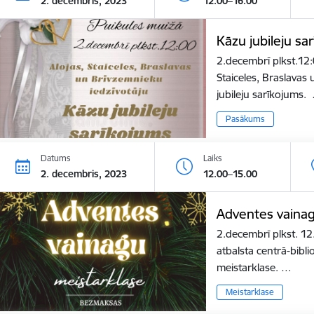
2. decembris, 2023
12.00–16.00
Kāzu jubileju sa
2.decembrī plkst.12:
Staiceles, Braslavas
jubileju sarīkojums.
Pasākums
Datums
Laiks
2. decembris, 2023
12.00–15.00
Adventes vainag
2.decembrī plkst. 1
atbalsta centrā-bibl
meistarklase. …
Meistarklase