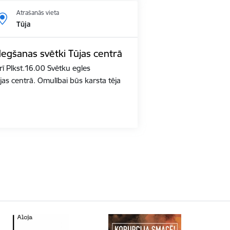
Atrašanās vieta
Tūja
degšanas svētki Tūjas centrā
ī Plkst.16.00 Svētku egles
jas centrā. Omulībai būs karsta tēja