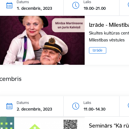
Datums
Laiks
1. decembris, 2023
19.00–21.00
Izrāde - Mīlestī
Skultes kultūras cen
Mīlestības vēstules
Izrāde
ecembris
Datums
Laiks
2. decembris, 2023
11.00–14.30
Seminārs “Kā rū