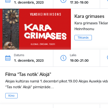
1. decembris, 2023
17.30–19.00
Kara grimases
Kara grimases Tikšan
Heinrihsonu
Tikšanās
Datums
Laiks
1. decembris, 2023
19.00–21.00
Filma “Tas notik’ Alojā”
Alojas kultūras namā 1.decembrī plkst.19.00 Alojas Ausekļa vid
“Tas notik’ Alojā” pirmizrāde…
Kino