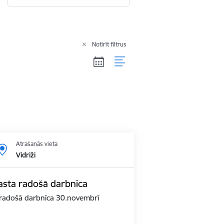
Notīrīt filtrus
Atrašanās vieta
Vidriži
sta radošā darbnīca
 radošā darbnīca 30.novembrī