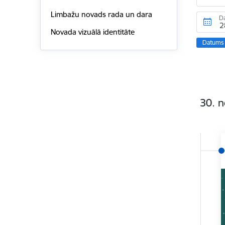
Limbažu novads rada un dara
D
Novada vizuālā identitāte
Datums 
30. 