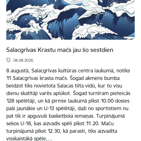
Salacgrīvas Krastu mačs jau šo sestdien
06.08.2026.
8.augustā, Salacgrīvas kultūras centra laukumā, notiks
11.Salacgrīvas krasta mačs. Šogad akmens bumba
beidzot tiks novietota Salacas tilta vidū, kur to visu
dienu skatītāji varēs aplūkot. Šogad turnīram pieteicās
128 spēlētāji, un kā pirmie laukumā plkst.10.00 dosies
paši jaunākie un U-13 spēlētāji, daži no sportistiem nu
pat tik ir apguvuši basketbola iemaņas. Turpinājumā
sekos U-18, kas aizvadīs spēli plkst.11.20. Maču
turpinājumā plkst.12.30, kā parasti, tiks aizvadīta
visskaistākā spēle,…