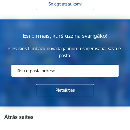
Sniegt atsauksmi
Esi pirmais, kurš uzzina svarīgāko!
Piesakies Limbažu novada jaunumu saņemšanai savā e-
pastā.
Kājene
Ātrās saites