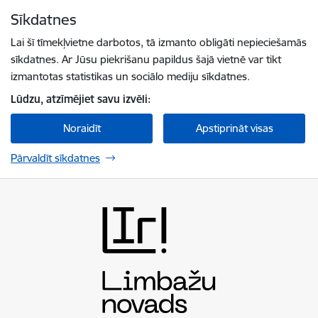
Pāriet uz lapas saturu
Sīkdatnes
Spied
lai meklētu
Enter
Lai šī tīmekļvietne darbotos, tā izmanto obligāti nepieciešamās
sīkdatnes. Ar Jūsu piekrišanu papildus šajā vietnē var tikt
izmantotas statistikas un sociālo mediju sīkdatnes.
Lūdzu, atzīmējiet savu izvēli:
Noraidīt
Apstiprināt visas
Pārvaldīt sīkdatnes
Limbažu novada pašvaldība