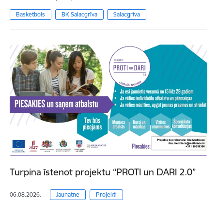
Basketbols
BK Salacgrīva
Salacgrīva
Turpina īstenot projektu “PROTI un DARI 2.0”
06.08.2026.
Jaunatne
Projekti