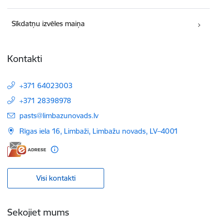
Sīkdatņu izvēles maiņa
Kontakti
+371 64023003
+371 28398978
E-pasts:
pasts@limbazunovads.lv
Rīgas iela 16, Limbaži, Limbažu novads, LV–4001
Visi kontakti
Sekojiet mums