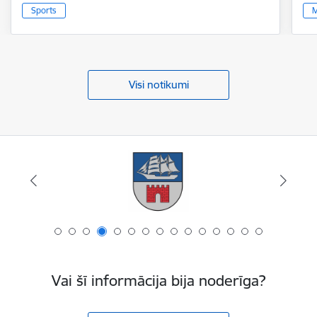
Sports
M
Visi notikumi
Vai šī informācija bija noderīga?