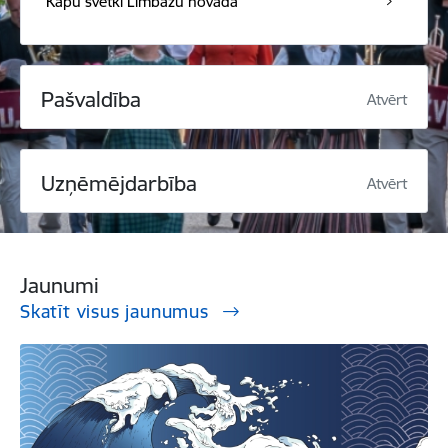
Kapu svētki Limbažu novadā
Pašvaldība
Atvērt
Uzņēmējdarbība
Atvērt
Jaunumi
Skatīt visus jaunumus