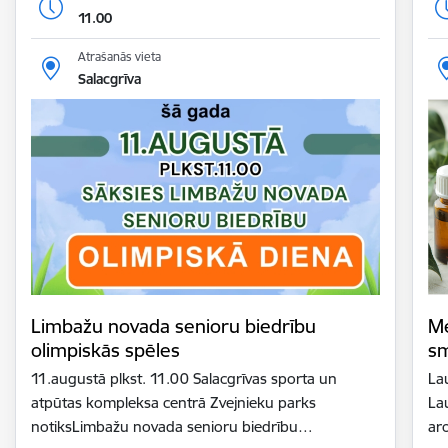
11.00
Atrašanās vieta
Salacgrīva
Limbažu novada senioru biedrību
Me
olimpiskās spēles
sm
11.augustā plkst. 11.00 Salacgrīvas sporta un
La
atpūtas kompleksa centrā Zvejnieku parks
La
notiksLimbažu novada senioru biedrību…
ar