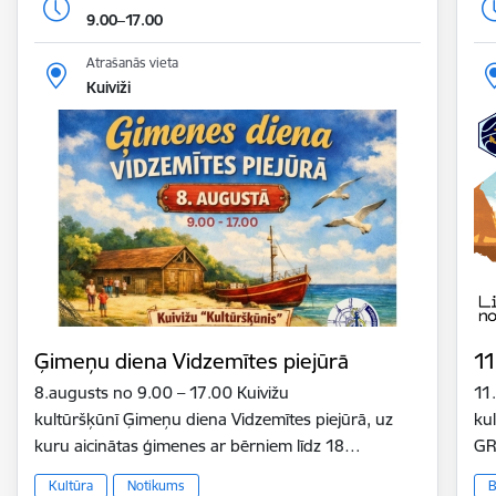
9.00–17.00
Atrašanās vieta
Kuiviži
Ģimeņu diena Vidzemītes piejūrā
11
8.augusts no 9.00 – 17.00 Kuivižu
11
kultūršķūnī Ģimeņu diena Vidzemītes piejūrā, uz
ku
kuru aicinātas ģimenes ar bērniem līdz 18…
GR
Kultūra
Notikums
B