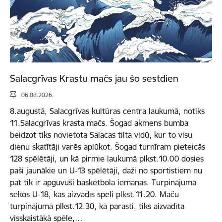
Salacgrīvas Krastu mačs jau šo sestdien
06.08.2026.
8.augustā, Salacgrīvas kultūras centra laukumā, notiks
11.Salacgrīvas krasta mačs. Šogad akmens bumba
beidzot tiks novietota Salacas tilta vidū, kur to visu
dienu skatītāji varēs aplūkot. Šogad turnīram pieteicās
128 spēlētāji, un kā pirmie laukumā plkst.10.00 dosies
paši jaunākie un U-13 spēlētāji, daži no sportistiem nu
pat tik ir apguvuši basketbola iemaņas. Turpinājumā
sekos U-18, kas aizvadīs spēli plkst.11.20. Maču
turpinājumā plkst.12.30, kā parasti, tiks aizvadīta
visskaistākā spēle,…