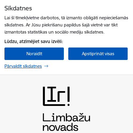
Pāriet uz lapas saturu
Sīkdatnes
Spied
lai meklētu
Enter
Lai šī tīmekļvietne darbotos, tā izmanto obligāti nepieciešamās
sīkdatnes. Ar Jūsu piekrišanu papildus šajā vietnē var tikt
izmantotas statistikas un sociālo mediju sīkdatnes.
Lūdzu, atzīmējiet savu izvēli:
Noraidīt
Apstiprināt visas
Pārvaldīt sīkdatnes
Limbažu novada pašvaldība