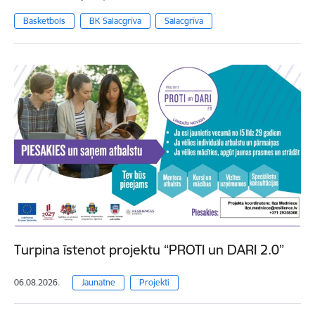
Basketbols
BK Salacgrīva
Salacgrīva
Turpina īstenot projektu “PROTI un DARI 2.0”
06.08.2026.
Jaunatne
Projekti