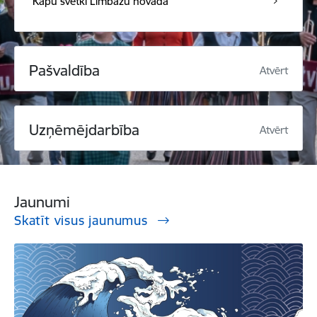
Kapu svētki Limbažu novadā
Pašvaldība
Atvērt
Uzņēmējdarbība
Atvērt
Jaunumi
Skatīt visus jaunumus