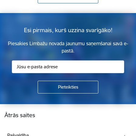
Esi pirmais, kurš uzzina svarīgāko!
Piesakies Limbažu novada jaunumu saņemšanai savā e-
pastā.
Kājene
Ātrās saites
Pašvaldība