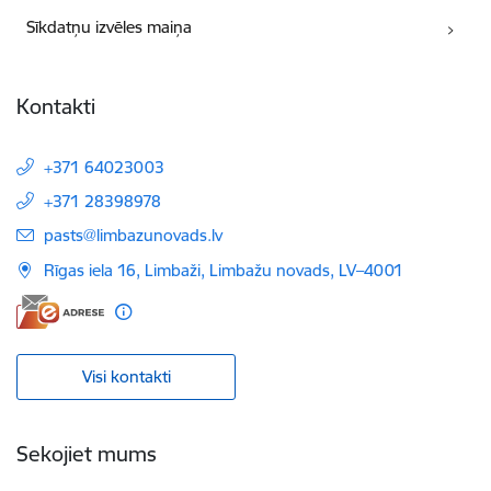
Sīkdatņu izvēles maiņa
Kontakti
+371 64023003
+371 28398978
E-pasts:
pasts@limbazunovads.lv
Rīgas iela 16, Limbaži, Limbažu novads, LV–4001
Visi kontakti
Sekojiet mums