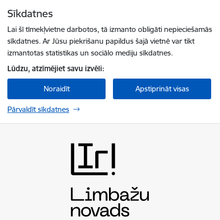
Pāriet uz lapas saturu
Sīkdatnes
Spied
lai meklētu
Enter
Lai šī tīmekļvietne darbotos, tā izmanto obligāti nepieciešamās
sīkdatnes. Ar Jūsu piekrišanu papildus šajā vietnē var tikt
izmantotas statistikas un sociālo mediju sīkdatnes.
Lūdzu, atzīmējiet savu izvēli:
Noraidīt
Apstiprināt visas
Pārvaldīt sīkdatnes
Limbažu novada pašvaldība