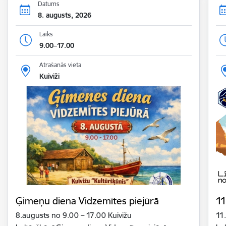
Datums
8. augusts, 2026
Laiks
9.00–17.00
Atrašanās vieta
Kuiviži
Ģimeņu diena Vidzemītes piejūrā
11
8.augusts no 9.00 – 17.00 Kuivižu
11