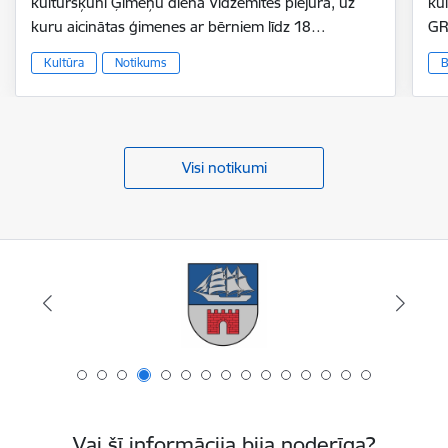
kultūršķūnī Ģimeņu diena Vidzemītes piejūrā, uz
ku
kuru aicinātas ģimenes ar bērniem līdz 18…
GR
Kultūra
Notikums
B
Visi notikumi
Vai šī informācija bija noderīga?