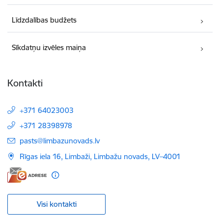
Līdzdalības budžets
Sīkdatņu izvēles maiņa
Kontakti
+371 64023003
+371 28398978
E-pasts:
pasts@limbazunovads.lv
Rīgas iela 16, Limbaži, Limbažu novads, LV–4001
Visi kontakti