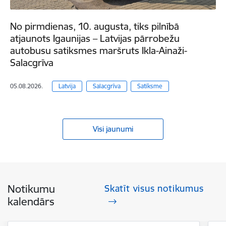
No pirmdienas, 10. augusta, tiks pilnībā
atjaunots Igaunijas – Latvijas pārrobežu
autobusu satiksmes maršruts Ikla-Ainaži-
Salacgrīva
05.08.2026.
Latvija
Salacgrīva
Satiksme
Visi jaunumi
Notikumu
Skatīt visus notikumus
kalendārs