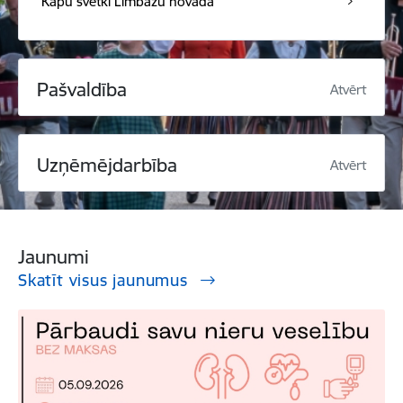
Kapu svētki Limbažu novadā
Pašvaldība
Atvērt
Uzņēmējdarbība
Atvērt
Jaunumi
Skatīt visus jaunumus