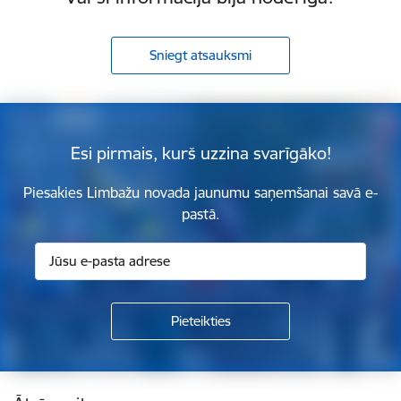
Sniegt atsauksmi
Esi pirmais, kurš uzzina svarīgāko!
Piesakies Limbažu novada jaunumu saņemšanai savā e-
pastā.
Kājene