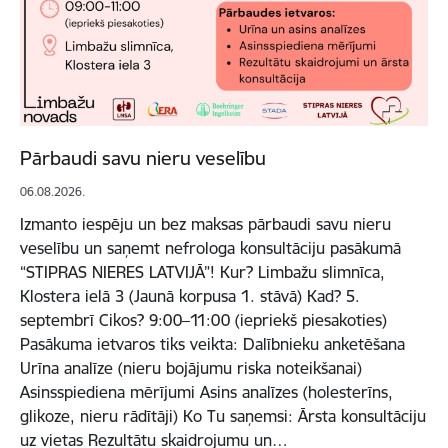
Pārbaudi savu nieru veselību
06.08.2026.
Izmanto iespēju un bez maksas pārbaudi savu nieru
veselību un saņemt nefrologa konsultāciju pasākumā
“STIPRAS NIERES LATVIJĀ”! Kur? Limbažu slimnīca,
Klostera ielā 3 (Jaunā korpusa 1. stāvā) Kad? 5.
septembrī Cikos? 9:00–11:00 (iepriekš piesakoties)
Pasākuma ietvaros tiks veikta: Dalībnieku anketēšana
Urīna analīze (nieru bojājumu riska noteikšanai)
Asinsspiediena mērījumi Asins analīzes (holesterīns,
glikoze, nieru rādītāji) Ko Tu saņemsi: Ārsta konsultāciju
uz vietas Rezultātu skaidrojumu un…