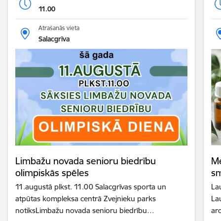
11.00
Atrašanās vieta
Salacgrīva
Limbažu novada senioru biedrību
Me
olimpiskās spēles
sm
11.augustā plkst. 11.00 Salacgrīvas sporta un
La
atpūtas kompleksa centrā Zvejnieku parks
La
notiksLimbažu novada senioru biedrību…
ar