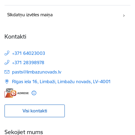
Sīkdatņu izvēles maiņa
Kontakti
+371 64023003
+371 28398978
E-pasts:
pasts@limbazunovads.lv
Rīgas iela 16, Limbaži, Limbažu novads, LV–4001
Visi kontakti
Sekojiet mums