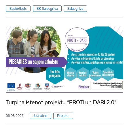
Basketbols
BK Salacgrīva
Salacgrīva
Turpina īstenot projektu “PROTI un DARI 2.0”
06.08.2026.
Jaunatne
Projekti