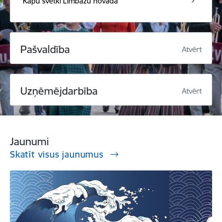
Kapu svētki Limbažu novadā
Pašvaldība
Atvērt
Uzņēmējdarbība
Atvērt
Jaunumi
Skatīt visus jaunumus