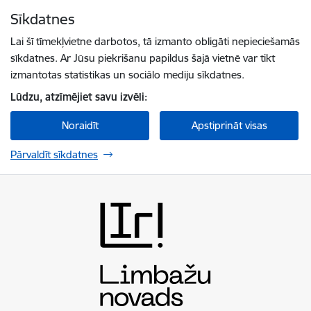
Pāriet uz lapas saturu
Sīkdatnes
Spied
lai meklētu
Enter
Lai šī tīmekļvietne darbotos, tā izmanto obligāti nepieciešamās
sīkdatnes. Ar Jūsu piekrišanu papildus šajā vietnē var tikt
izmantotas statistikas un sociālo mediju sīkdatnes.
Lūdzu, atzīmējiet savu izvēli:
Noraidīt
Apstiprināt visas
Pārvaldīt sīkdatnes
Limbažu novada pašvaldība