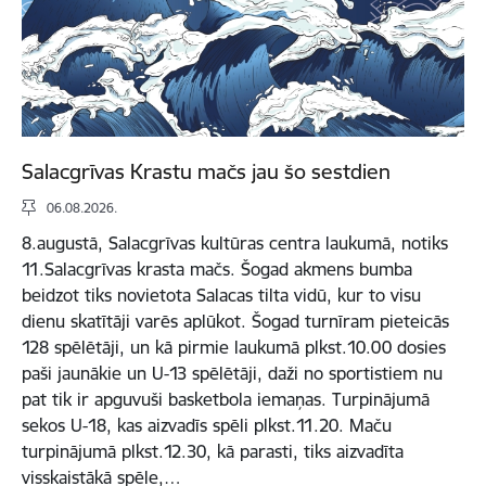
Salacgrīvas Krastu mačs jau šo sestdien
06.08.2026.
8.augustā, Salacgrīvas kultūras centra laukumā, notiks
11.Salacgrīvas krasta mačs. Šogad akmens bumba
beidzot tiks novietota Salacas tilta vidū, kur to visu
dienu skatītāji varēs aplūkot. Šogad turnīram pieteicās
128 spēlētāji, un kā pirmie laukumā plkst.10.00 dosies
paši jaunākie un U-13 spēlētāji, daži no sportistiem nu
pat tik ir apguvuši basketbola iemaņas. Turpinājumā
sekos U-18, kas aizvadīs spēli plkst.11.20. Maču
turpinājumā plkst.12.30, kā parasti, tiks aizvadīta
visskaistākā spēle,…