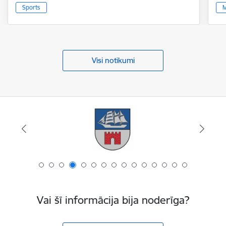
Sports
M
Visi notikumi
Vai šī informācija bija noderīga?