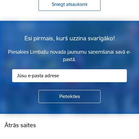
Sniegt atsauksmi
Esi pirmais, kurš uzzina svarīgāko!
Piesakies Limbažu novada jaunumu saņemšanai savā e-
pastā.
Kājene
Ātrās saites