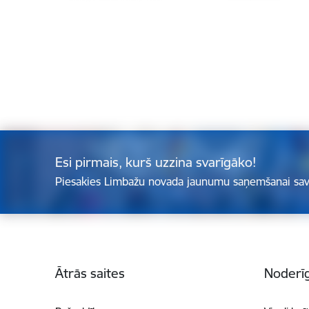
Esi pirmais, kurš uzzina svarīgāko!
Piesakies Limbažu novada jaunumu saņemšanai sav
Kājene
Ātrās saites
Noderīg