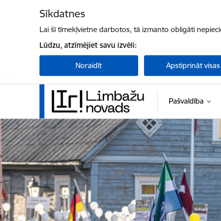
Pāriet uz lapas saturu
Sīkdatnes
Lai šī tīmekļvietne darbotos, tā izmanto obligāti nepiec
Lūdzu, atzīmējiet savu izvēli:
Noraidīt
Apstiprināt visas
Pašvaldība
Limbažu novada pašvaldība