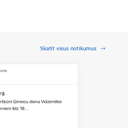
Skatīt visus notikumus
vieta
rā
ūršķūnī Ģimeņu diena Vidzemītes
ērniem līdz 18…