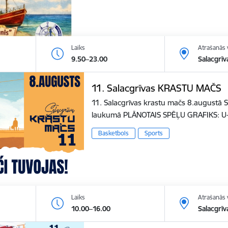
Laiks
Atrašanās 
9.50–23.00
Salacgrīv
11. Salacgrīvas KRASTU MAČS
11. Salacgrīvas krastu mačs 8.augustā S
laukumā PLĀNOTAIS SPĒĻU GRAFIKS: U
Basketbols
Sports
Laiks
Atrašanās 
10.00–16.00
Salacgrīv