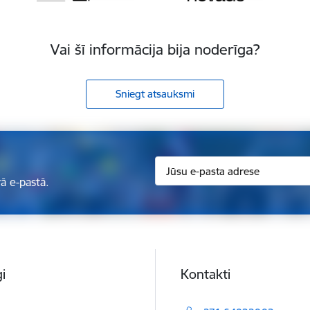
Vai šī informācija bija noderīga?
Sniegt atsauksmi
ā e-pastā.
i
Kontakti