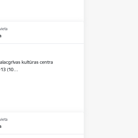
vieta
a
alacgrīvas kultūras centra
-13 (10…
vieta
a