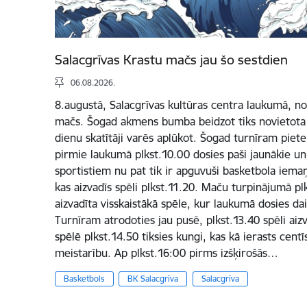
Salacgrīvas Krastu mačs jau šo sestdien
06.08.2026.
8.augustā, Salacgrīvas kultūras centra laukumā, not
mačs. Šogad akmens bumba beidzot tiks novietota Sa
dienu skatītāji varēs aplūkot. Šogad turnīram pietei
pirmie laukumā plkst.10.00 dosies paši jaunākie un 
sportistiem nu pat tik ir apguvuši basketbola iema
kas aizvadīs spēli plkst.11.20. Maču turpinājumā plk
aizvadīta visskaistākā spēle, kur laukumā dosies d
Turnīram atrodoties jau pusē, plkst.13.40 spēli aizva
spēlē plkst.14.50 tiksies kungi, kas kā ierasts centī
meistarību. Ap plkst.16:00 pirms izšķirošās…
Basketbols
BK Salacgrīva
Salacgrīva