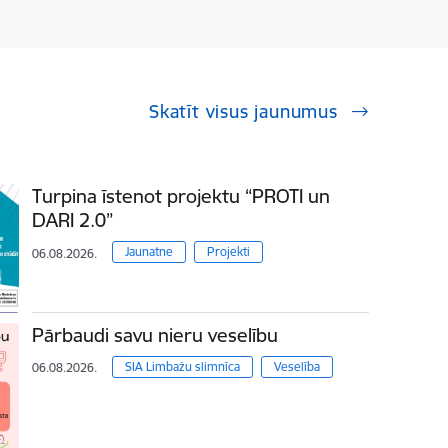
Skatīt visus jaunumus
Turpina īstenot projektu “PROTI un
DARI 2.0”
Jaunatne
Projekti
06.08.2026.
Pārbaudi savu nieru veselību
SIA Limbažu slimnīca
Veselība
06.08.2026.