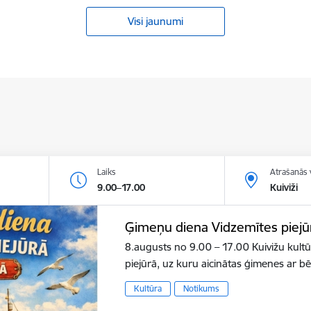
Visi jaunumi
Laiks
Atrašanās 
9.00–17.00
Kuiviži
Ģimeņu diena Vidzemītes piejū
8.augusts no 9.00 – 17.00 Kuivižu kult
piejūrā, uz kuru aicinātas ģimenes ar b
Kultūra
Notikums