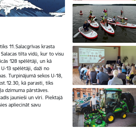
iks 11.Salacgrīvas krasta
lacas tilta vidū, kur to visu
cās 128 spēlētāji, un kā
U-13 spēlētāji, daži no
ņas. Turpinājumā sekos U-18,
st.12.30, kā parasti, tiks
aiļa dzimuma pārstāves.
dīs jaunieši un vīri. Piektajā
sies apliecināt savu