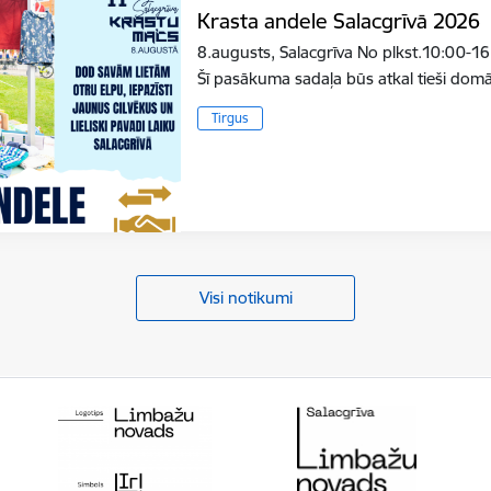
Krasta andele Salacgrīvā 2026
8.augusts, Salacgrīva No plkst.10:00-16
Šī pasākuma sadaļa būs atkal tieši do
Tirgus
Visi notikumi