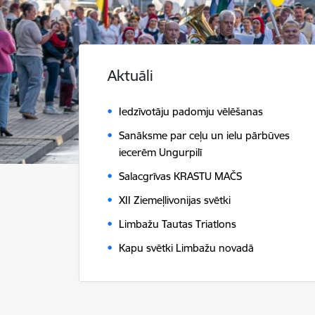
Aktuāli
Iedzīvotāju padomju vēlēšanas
Sanāksme par ceļu un ielu pārbūves
iecerēm Ungurpilī
Salacgrīvas KRASTU MAČS
XII Ziemeļlivonijas svētki
Limbažu Tautas Triatlons
Kapu svētki Limbažu novadā