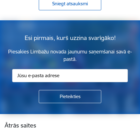
Sniegt atsauksmi
Esi pirmais, kurš uzzina svarīgāko!
Piesakies Limbažu novada jaunumu saņemšanai savā e-
pastā.
Kājene
Ātrās saites