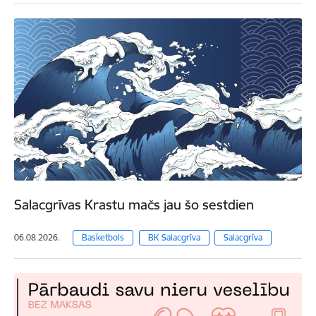
Salacgrīvas Krastu mačs jau šo sestdien
06.08.2026.
Basketbols
BK Salacgrīva
Salacgrīva