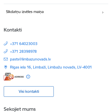
Sīkdatņu izvēles maiņa
Kontakti
+371 64023003
+371 28398978
E-pasts:
pasts@limbazunovads.lv
Rīgas iela 16, Limbaži, Limbažu novads, LV–4001
Visi kontakti
Sekojiet mums