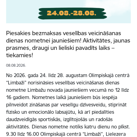
Piesakies bezmaksas veselības veicināšanas
dienas nometnei jauniešiem! Aktivitātes, jaunas
prasmes, draugi un lieliski pavadīts laiks –
tiekamies!
08.08.2026.
No 2026. gada 24. līdz 28. augustam Olimpiskajā centrā
“Limbaži” norisināsies veselības veicināšanas dienas
nometne Limbažu novada jauniešiem vecumā no 12 līdz
16 gadiem. Nometnes laikā jauniešiem būs iespēja
pilnveidot zināšanas par veselīgu dzīvesveidu, stiprināt
fizisko un emocionālo labsajūtu, kā arī piedalīties
daudzveidīgās sportiskās, izglītojošās un radošās
aktivitātēs. Dienas nometne notiks katru dienu no plkst.
9.30 līdz 16.00 Olimpiskajā centrā “Limbaži”, Lielezera