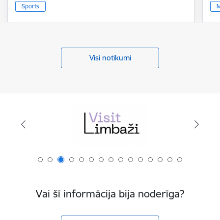
Sports
M
Visi notikumi
Vai šī informācija bija noderīga?