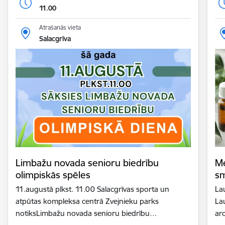
11.00
Atrašanās vieta
Salacgrīva
Limbažu novada senioru biedrību
Me
olimpiskās spēles
sm
11.augustā plkst. 11.00 Salacgrīvas sporta un
La
atpūtas kompleksa centrā Zvejnieku parks
La
notiksLimbažu novada senioru biedrību…
ar