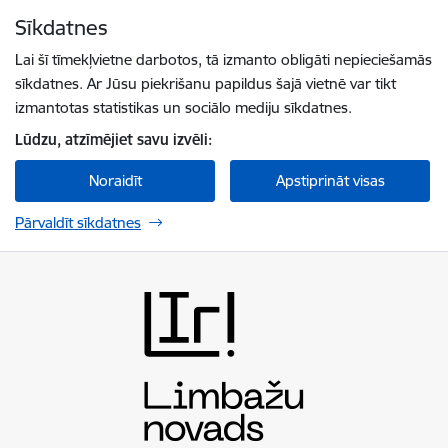
Pāriet uz lapas saturu
Sīkdatnes
Spied
lai meklētu
Enter
Lai šī tīmekļvietne darbotos, tā izmanto obligāti nepieciešamās
sīkdatnes. Ar Jūsu piekrišanu papildus šajā vietnē var tikt
izmantotas statistikas un sociālo mediju sīkdatnes.
Lūdzu, atzīmējiet savu izvēli:
Noraidīt
Apstiprināt visas
Pārvaldīt sīkdatnes
Limbažu novada pašvaldība