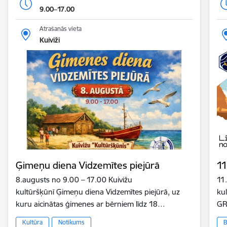
9.00–17.00
Atrašanās vieta
Kuiviži
Ģimeņu diena Vidzemītes piejūrā
11
8.augusts no 9.00 – 17.00 Kuivižu
11
kultūršķūnī Ģimeņu diena Vidzemītes piejūrā, uz
ku
kuru aicinātas ģimenes ar bērniem līdz 18…
GR
Kultūra
Notikums
B