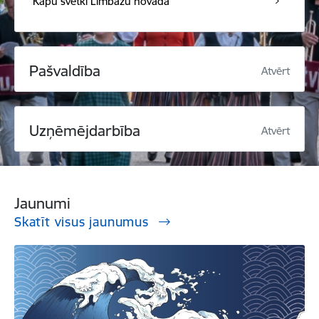
Kapu svētki Limbažu novadā
Pašvaldība
Atvērt
Uzņēmējdarbība
Atvērt
Jaunumi
Skatīt visus jaunumus