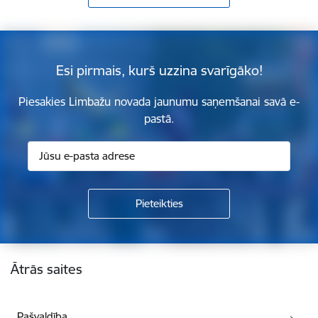
Esi pirmais, kurš uzzina svarīgāko!
Piesakies Limbažu novada jaunumu saņemšanai savā e-
pastā.
Kājene
Ātrās saites
Pašvaldība