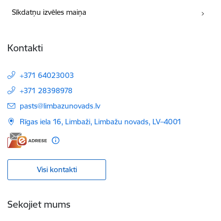
Sīkdatņu izvēles maiņa
Kontakti
+371 64023003
+371 28398978
E-pasts:
pasts@limbazunovads.lv
Rīgas iela 16, Limbaži, Limbažu novads, LV–4001
Visi kontakti
Sekojiet mums