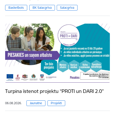
Basketbols
BK Salacgrīva
Salacgrīva
Turpina īstenot projektu “PROTI un DARI 2.0”
06.08.2026.
Jaunatne
Projekti