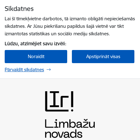
Pāriet uz lapas saturu
Sīkdatnes
Spied
lai meklētu
Enter
Lai šī tīmekļvietne darbotos, tā izmanto obligāti nepieciešamās
sīkdatnes. Ar Jūsu piekrišanu papildus šajā vietnē var tikt
izmantotas statistikas un sociālo mediju sīkdatnes.
Lūdzu, atzīmējiet savu izvēli:
Noraidīt
Apstiprināt visas
Pārvaldīt sīkdatnes
Limbažu novada pašvaldība