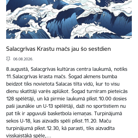
Salacgrīvas Krastu mačs jau šo sestdien
06.08.2026.
8.augustā, Salacgrīvas kultūras centra laukumā, notiks
11.Salacgrīvas krasta mačs. Šogad akmens bumba
beidzot tiks novietota Salacas tilta vidū, kur to visu
dienu skatītāji varēs aplūkot. Šogad turnīram pieteicās
128 spēlētāji, un kā pirmie laukumā plkst.10.00 dosies
paši jaunākie un U-13 spēlētāji, daži no sportistiem nu
pat tik ir apguvuši basketbola iemaņas. Turpinājumā
sekos U-18, kas aizvadīs spēli plkst.11.20. Maču
turpinājumā plkst.12.30, kā parasti, tiks aizvadīta
visskaistākā spēle,…