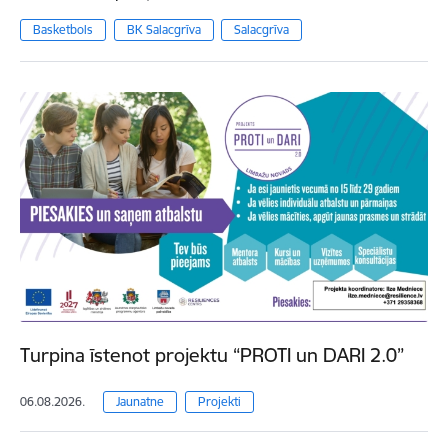
Basketbols
BK Salacgrīva
Salacgrīva
Turpina īstenot projektu “PROTI un DARI 2.0”
06.08.2026.
Jaunatne
Projekti