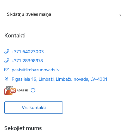
Sīkdatņu izvēles maiņa
Kontakti
+371 64023003
+371 28398978
E-pasts:
pasts@limbazunovads.lv
Rīgas iela 16, Limbaži, Limbažu novads, LV–4001
Visi kontakti
Sekojiet mums