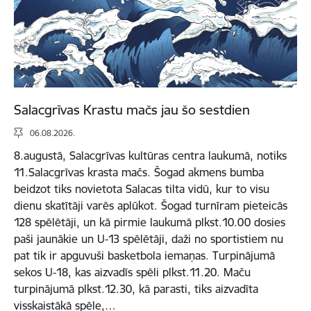
Salacgrīvas Krastu mačs jau šo sestdien
06.08.2026.
8.augustā, Salacgrīvas kultūras centra laukumā, notiks
11.Salacgrīvas krasta mačs. Šogad akmens bumba
beidzot tiks novietota Salacas tilta vidū, kur to visu
dienu skatītāji varēs aplūkot. Šogad turnīram pieteicās
128 spēlētāji, un kā pirmie laukumā plkst.10.00 dosies
paši jaunākie un U-13 spēlētāji, daži no sportistiem nu
pat tik ir apguvuši basketbola iemaņas. Turpinājumā
sekos U-18, kas aizvadīs spēli plkst.11.20. Maču
turpinājumā plkst.12.30, kā parasti, tiks aizvadīta
visskaistākā spēle,…