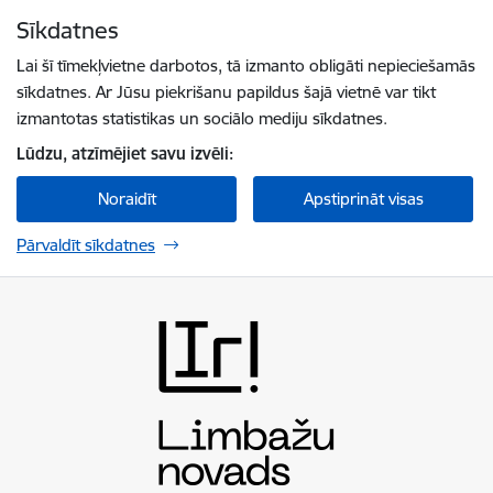
Pāriet uz lapas saturu
Sīkdatnes
Spied
lai meklētu
Enter
Lai šī tīmekļvietne darbotos, tā izmanto obligāti nepieciešamās
sīkdatnes. Ar Jūsu piekrišanu papildus šajā vietnē var tikt
izmantotas statistikas un sociālo mediju sīkdatnes.
Lūdzu, atzīmējiet savu izvēli:
Noraidīt
Apstiprināt visas
Pārvaldīt sīkdatnes
Limbažu novada pašvaldība