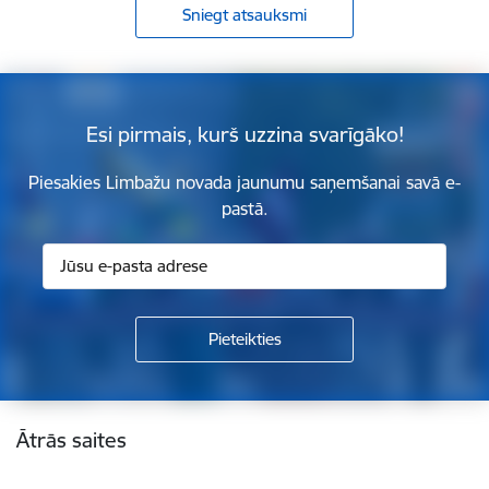
Sniegt atsauksmi
Esi pirmais, kurš uzzina svarīgāko!
Piesakies Limbažu novada jaunumu saņemšanai savā e-
pastā.
Kājene
Ātrās saites