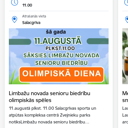
11.00
Atrašanās vieta
Salacgrīva
Limbažu novada senioru biedrību
Me
olimpiskās spēles
sm
11.augustā plkst. 11.00 Salacgrīvas sporta un
La
atpūtas kompleksa centrā Zvejnieku parks
La
notiksLimbažu novada senioru biedrību…
ar