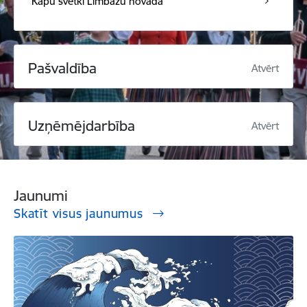
Kapu svētki Limbažu novadā
Pašvaldība
Atvērt
Uzņēmējdarbība
Atvērt
Jaunumi
Skatīt visus jaunumus