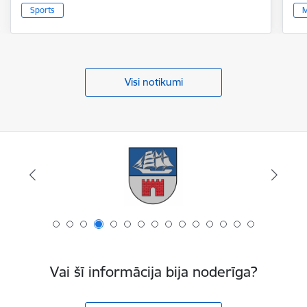
Sports
M
Visi notikumi
Vai šī informācija bija noderīga?