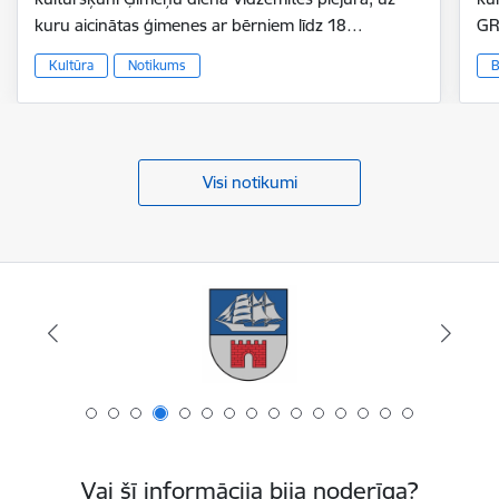
kuru aicinātas ģimenes ar bērniem līdz 18…
GR
Kultūra
Notikums
B
Visi notikumi
Vai šī informācija bija noderīga?