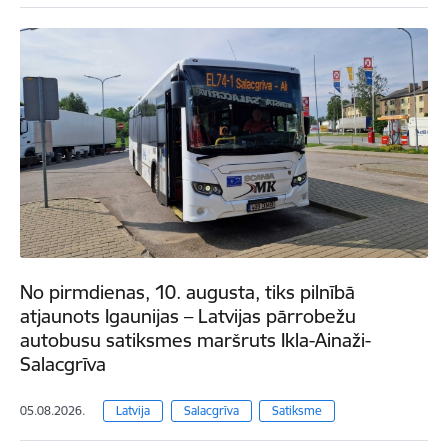
No pirmdienas, 10. augusta, tiks pilnībā
atjaunots Igaunijas – Latvijas pārrobežu
autobusu satiksmes maršruts Ikla-Ainaži-
Salacgrīva
05.08.2026.
Latvija
Salacgrīva
Satiksme