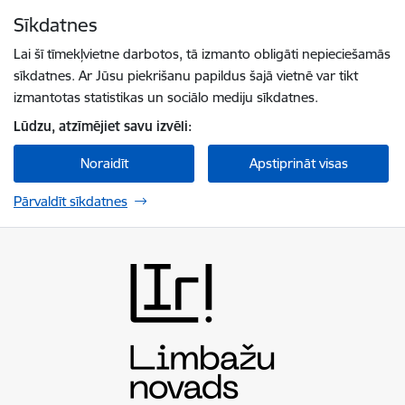
Pāriet uz lapas saturu
Sīkdatnes
Spied
lai meklētu
Enter
Lai šī tīmekļvietne darbotos, tā izmanto obligāti nepieciešamās
sīkdatnes. Ar Jūsu piekrišanu papildus šajā vietnē var tikt
izmantotas statistikas un sociālo mediju sīkdatnes.
Lūdzu, atzīmējiet savu izvēli:
Noraidīt
Apstiprināt visas
Pārvaldīt sīkdatnes
Limbažu novada pašvaldība