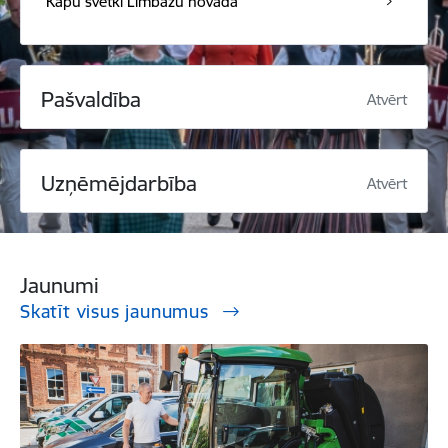
Kapu svētki Limbažu novadā
Pašvaldība
Atvērt
Uzņēmējdarbība
Atvērt
Jaunumi
Skatīt visus jaunumus