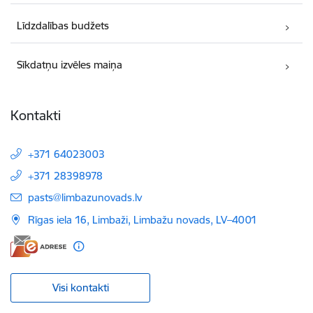
Līdzdalības budžets
Sīkdatņu izvēles maiņa
Kontakti
+371 64023003
+371 28398978
E-pasts:
pasts@limbazunovads.lv
Rīgas iela 16, Limbaži, Limbažu novads, LV–4001
Visi kontakti