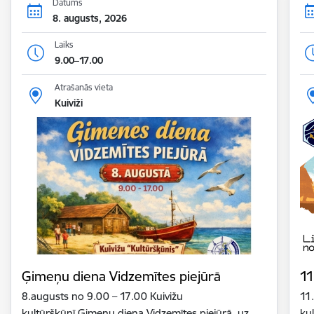
Datums
8. augusts, 2026
Laiks
9.00–17.00
Atrašanās vieta
Kuiviži
Ģimeņu diena Vidzemītes piejūrā
11
8.augusts no 9.00 – 17.00 Kuivižu
11
kultūršķūnī Ģimeņu diena Vidzemītes piejūrā, uz
ku