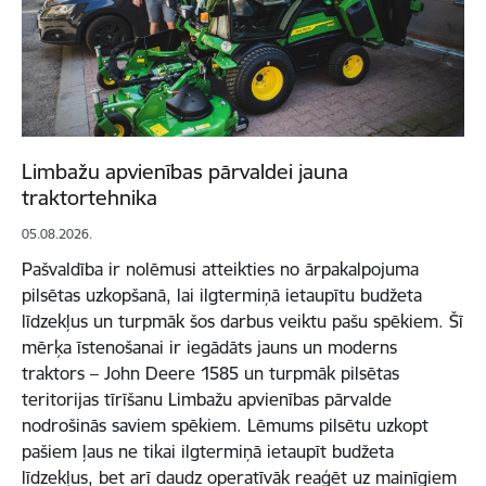
Limbažu apvienības pārvaldei jauna
traktortehnika
05.08.2026.
Pašvaldība ir nolēmusi atteikties no ārpakalpojuma
pilsētas uzkopšanā, lai ilgtermiņā ietaupītu budžeta
līdzekļus un turpmāk šos darbus veiktu pašu spēkiem. Šī
mērķa īstenošanai ir iegādāts jauns un moderns
traktors – John Deere 1585 un turpmāk pilsētas
teritorijas tīrīšanu Limbažu apvienības pārvalde
nodrošinās saviem spēkiem. Lēmums pilsētu uzkopt
pašiem ļaus ne tikai ilgtermiņā ietaupīt budžeta
līdzekļus, bet arī daudz operatīvāk reaģēt uz mainīgiem