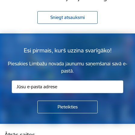
Sniegt atsauksmi
Esi pirmais, kurš uzzina svarīgāko!
Piesakies Limbažu novada jaunumu saņemšanai savā e-
pastā.
Kājene
Ātrās saites