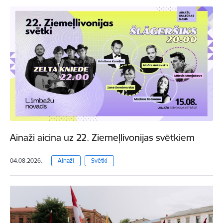
Ainaži aicina uz 22. Ziemeļlivonijas svētkiem
04.08.2026.
Ainaži
Svētki